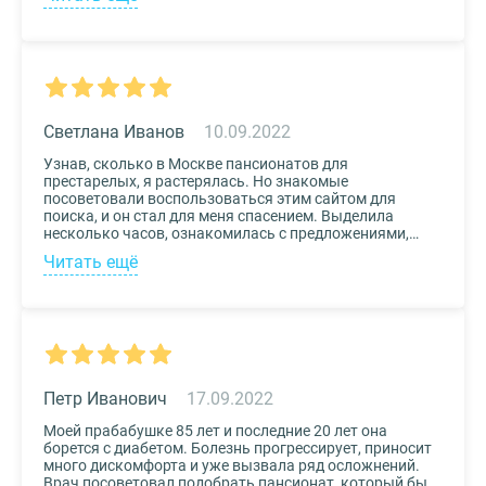
на реабилитационном центре Медвежьи Озера
(Щелково) и не пожалели. Отличное
месторасположение, доступная стоимость и
заботливый, квалифицированный персонал – это
только некоторые из плюсов.
Светлана Иванов
10.09.2022
Узнав, сколько в Москве пансионатов для
престарелых, я растерялась. Но знакомые
посоветовали воспользоваться этим сайтом для
поиска, и он стал для меня спасением. Выделила
несколько часов, ознакомилась с предложениями,
доступными мне по цене и месту расположения и
Читать ещё
выбрала два варианта. Связалась с администрацией
по контактам, указанным на сайте, и уточнила
интересующие вопросы. Уверена, что подобрала для
своего дедушки самый лучший дом престарелых.
Петр Иванович
17.09.2022
Моей прабабушке 85 лет и последние 20 лет она
борется с диабетом. Болезнь прогрессирует, приносит
много дискомфорта и уже вызвала ряд осложнений.
Врач посоветовал подобрать пансионат, который бы