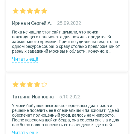
Ирина и Сергей А.
25.09.2022
Пока не нашли этот сайт, думали, что поиск
подходящего пансионата для пожилых родителей
займет много времени. Приятно удивлены тем, что на
одном ресурсе собрано сразу столько предложений от
разных заведений Москвы и области. Конечно, в
приоритете был выбор по месту расположения –
Читать ещё
хотелось бы, чтоб пансионат находился недалеко от
нас, и мы могли бы спокойно проведывать наших
родных. Просто указали нужные параметры в полях-
фильтрах и выбрали из указанных предложений пару
вариантов. Информация предоставлена настолько
подробная, что определиться на наиболее подходящем
пансионате не составило труда. Удобный и простой
сервис!
Татьяна Ивановна
5.10.2022
У моей бабушки несколько серьезных диагнозов и
решение поселить ее в специальный пансионат, где ей
обеспечат полноценный уход, далось нам непросто.
После перелома шейки бедра, она совсем слегла и для
нас было важно поселить ее в заведение, где о ней
будут заботиться круглосуточно. Остановили выбор
Читать ещё