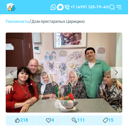
+7 (499) 325-79-40
/
Пансионаты
Дом престарелых Царицино
1
/
2
218
4
111
15