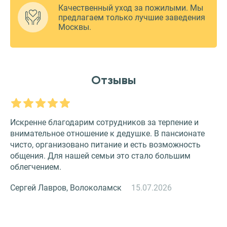
Качественный уход за пожилыми. Мы
предлагаем только лучшие заведения
Москвы.
Отзывы
Искренне благодарим сотрудников за терпение и
О
внимательное отношение к дедушке. В пансионате
З
чисто, организовано питание и есть возможность
с
общения. Для нашей семьи это стало большим
и
облегчением.
к
Сергей Лавров, Волоколамск
15.07.2026
Н
й