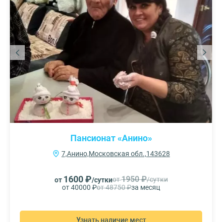
Пансионат «Анино»
7,Анино,Московская обл.,143628
1600 ₽
1950 ₽
от
/сутки
от
/сутки
от 40000 ₽
от 48750 ₽
за месяц
Узнать наличие мест