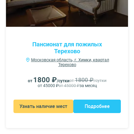
Пансионат для пожилых
Терехово
Московская область, г. Химки, квартал
Терехово
1800 ₽
1800 ₽
от
/сутки
от
/сутки
от 45000 ₽
от 45000 ₽
за месяц
Узнать наличие мест
Подробнее