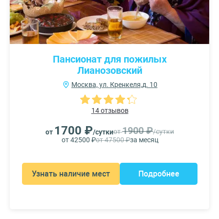
Пансионат для пожилых
Лианозовский
Москва, ул. Кренкеля,д. 10
14 отзывов
1700 ₽
1900 ₽
от
/сутки
от
/сутки
от 42500 ₽
от 47500 ₽
за месяц
Узнать наличие мест
Подробнее