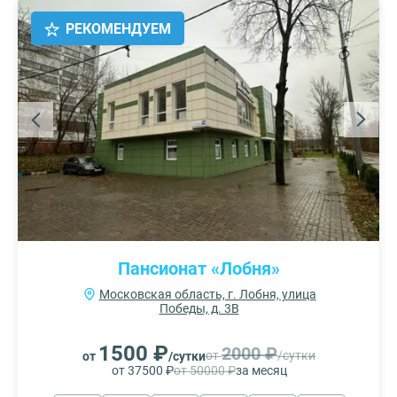
РЕКОМЕНДУЕМ
Пансионат «Лобня»
Московская область, г. Лобня, улица
Победы, д. 3В
1500 ₽
2000 ₽
от
/сутки
от
/сутки
от 37500 ₽
от 50000 ₽
за месяц