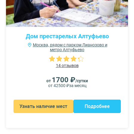
Дом престарелых Алтуфьево
Москва, рядом с парком Лианозово и
метро Алтуфьево
14 отзывов
1700 ₽
от
/сутки
от 42500 ₽
за месяц
Узнать наличие мест
Подробнее