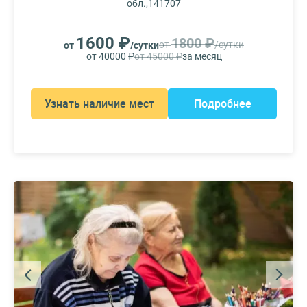
обл.,141707
1600 ₽
1800 ₽
от
/сутки
от
/сутки
от 40000 ₽
от 45000 ₽
за месяц
Узнать наличие мест
Подробнее