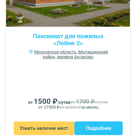
Пансионат для пожилых
«Лобня-2»
Московская область, Мытищинский
район, деревня Аксаково
1500 ₽
1700 ₽
от
/сутки
от
/сутки
от 37500 ₽
от 42500 ₽
за месяц
Узнать наличие мест
Подробнее