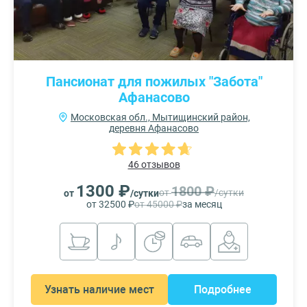
Пансионат для пожилых "Забота"
Афанасово
Московская обл., Мытищинский район,
деревня Афанасово
46 отзывов
1300 ₽
1800 ₽
от
/сутки
от
/сутки
от 32500 ₽
от 45000 ₽
за месяц
Узнать наличие мест
Подробнее