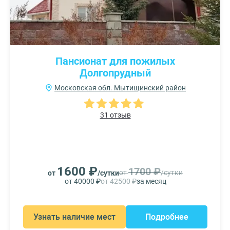
Пансионат для пожилых
Долгопрудный
Московская обл. Мытищинский район
31 отзыв
1600 ₽
1700 ₽
от
/сутки
от
/сутки
от 40000 ₽
от 42500 ₽
за месяц
Узнать наличие мест
Подробнее