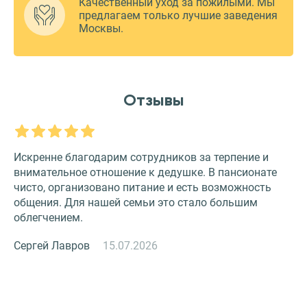
Качественный уход за пожилыми. Мы
предлагаем только лучшие заведения
Москвы.
Отзывы
Искренне благодарим сотрудников за терпение и
О
внимательное отношение к дедушке. В пансионате
З
чисто, организовано питание и есть возможность
с
общения. Для нашей семьи это стало большим
и
облегчением.
к
Сергей Лавров
15.07.2026
Н
й