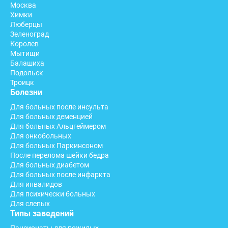
Москва
Химки
Люберцы
Зеленоград
Королев
Мытищи
Балашиха
Подольск
Троицк
Болезни
Для больных после инсульта
Для больных деменцией
Для больных Альцгеймером
Для онкобольных
Для больных Паркинсоном
После перелома шейки бедра
Для больных диабетом
Для больных после инфаркта
Для инвалидов
Для психически больных
Для слепых
Типы заведений
Пансионаты для пожилых