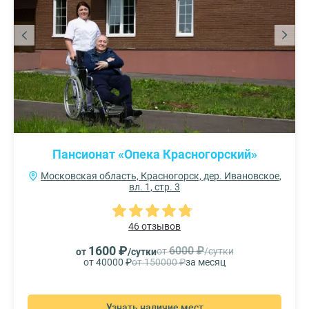
Пансионат «Опека Красногорский»
Московская область, Красногорск, дер. Ивановское,
вл. 1, стр. 3
46 отзывов
1600 ₽
6000 ₽
от
/сутки
от
/сутки
от 40000 ₽
от 150000 ₽
за месяц
Узнать наличие мест