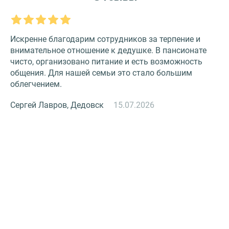
Искренне благодарим сотрудников за терпение и
О
внимательное отношение к дедушке. В пансионате
З
чисто, организовано питание и есть возможность
с
общения. Для нашей семьи это стало большим
и
облегчением.
к
Сергей Лавров, Дедовск
15.07.2026
Н
й