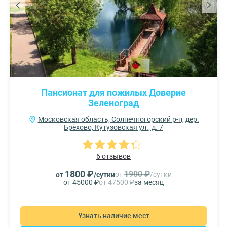
Пансионат для пожилых Доверие
Зеленоград
Московская область, Солнечногорский р-н, дер.
Брёхово, Кутузовская ул., д. 7
6 отзывов
1800 ₽
1900 ₽
от
/сутки
от
/сутки
от 45000 ₽
от 47500 ₽
за месяц
Узнать наличие мест