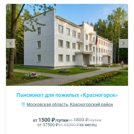
Пансионат для пожилых «Красногорск»
Московская область, Красногорский район
1500 ₽
1800 ₽
от
/сутки
от
/сутки
от 37500 ₽
от 45000 ₽
за месяц