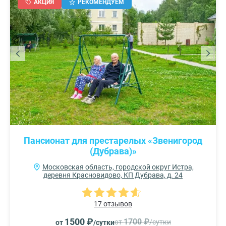
АКЦИЯ
РЕКОМЕНДУЕМ
Пансионат для престарелых «Звенигород
(Дубрава)»
Московская область, городской округ Истра,
деревня Красновидово, КП Дубрава, д. 24
17 отзывов
1500 ₽
1700 ₽
от
/сутки
от
/сутки