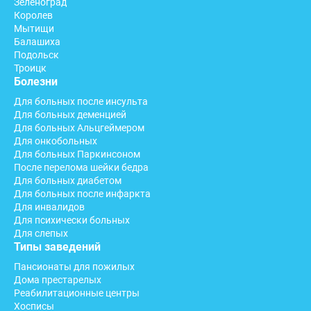
Зеленоград
Королев
Мытищи
Балашиха
Подольск
Троицк
Болезни
Для больных после инсульта
Для больных деменцией
Для больных Альцгеймером
Для онкобольных
Для больных Паркинсоном
После перелома шейки бедра
Для больных диабетом
Для больных после инфаркта
Для инвалидов
Для психически больных
Для слепых
Типы заведений
Пансионаты для пожилых
Дома престарелых
Реабилитационные центры
Хосписы