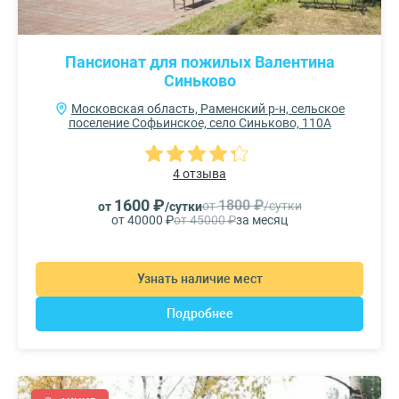
Пансионат для пожилых Валентина
Синьково
Московская область, Раменский р-н, сельское
поселение Софьинское, село Синьково, 110А
4 отзыва
1600 ₽
1800 ₽
от
/сутки
от
/сутки
от 40000 ₽
от 45000 ₽
за месяц
Узнать наличие мест
Подробнее