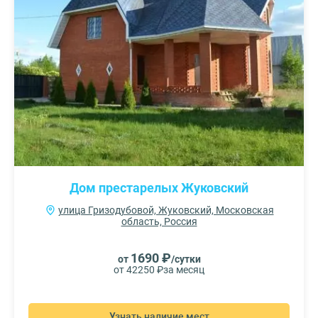
Дом престарелых Жуковский
улица Гризодубовой, Жуковский, Московская
область, Россия
1690 ₽
от
/сутки
от 42250 ₽
за месяц
Узнать наличие мест