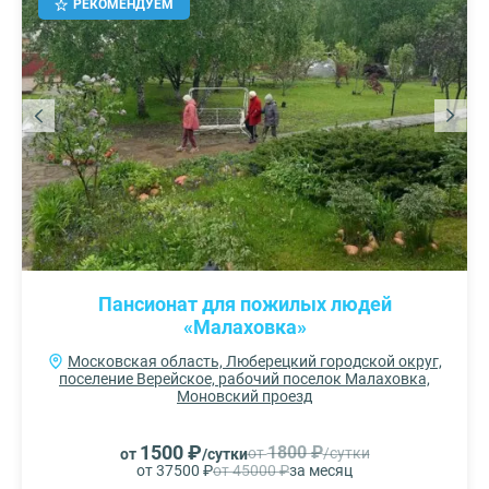
РЕКОМЕНДУЕМ
Пансионат для пожилых людей
«Малаховка»
Московская область, Люберецкий городской округ,
поселение Верейское, рабочий поселок Малаховка,
Моновский проезд
1500 ₽
1800 ₽
от
/сутки
от
/сутки
от 37500 ₽
от 45000 ₽
за месяц