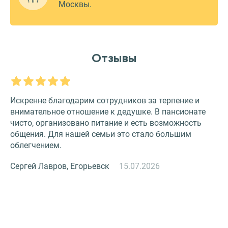
Москвы.
Отзывы
Искренне благодарим сотрудников за терпение и
О
внимательное отношение к дедушке. В пансионате
З
чисто, организовано питание и есть возможность
с
общения. Для нашей семьи это стало большим
и
облегчением.
к
Сергей Лавров, Егорьевск
15.07.2026
Н
й