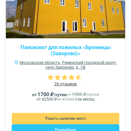
Пансионат для пожилых «Бронницы
(Заворово)»
Московская область, Раменский городской округ,
село Заворово, д. 1ф
26 отзывов
1700 ₽
1900 ₽
от
/сутки
от
/сутки
от 42500 ₽
от 47500 ₽
за месяц
Узнать наличие мест
Подробнее