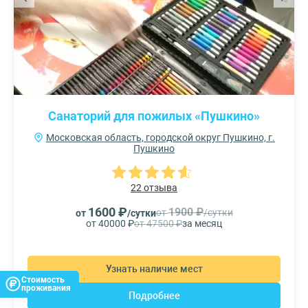
Санаторий для пожилых «Пушкино»
Московская область, городской округ Пушкино, г.
Пушкино
22 отзыва
1600 ₽
1900 ₽
от
/сутки
от
/сутки
от 40000 ₽
от 47500 ₽
за месяц
Узнать наличие мест
Стоимость
проживания
Подробнее