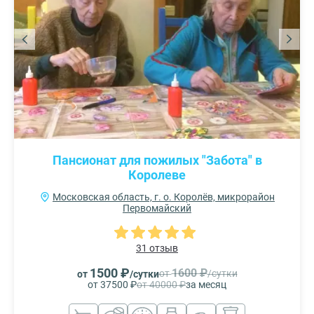
Пансионат для пожилых "Забота" в
Королеве
Московская область, г. о. Королёв, микрорайон
Первомайский
31 отзыв
1500 ₽
1600 ₽
от
/сутки
от
/сутки
от 37500 ₽
от 40000 ₽
за месяц