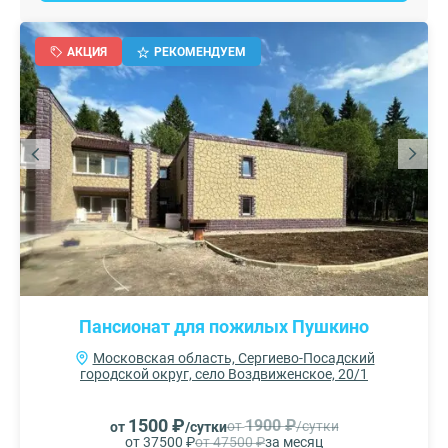
АКЦИЯ
РЕКОМЕНДУЕМ
Пансионат для пожилых Пушкино
Московская область, Сергиево-Посадский
городской округ, село Воздвиженское, 20/1
1500 ₽
1900 ₽
от
/сутки
от
/сутки
от 37500 ₽
от 47500 ₽
за месяц