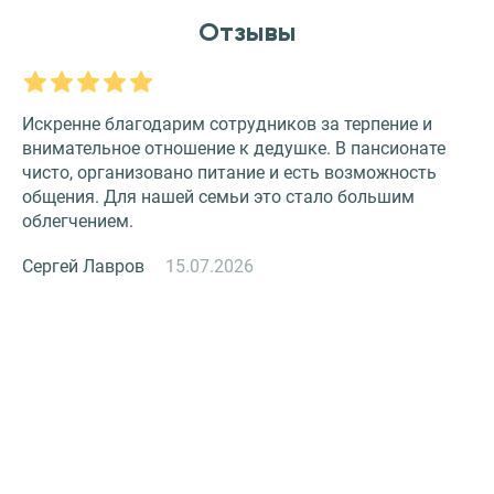
Отзывы
Искренне благодарим сотрудников за терпение и
О
внимательное отношение к дедушке. В пансионате
З
чисто, организовано питание и есть возможность
с
общения. Для нашей семьи это стало большим
и
облегчением.
к
Сергей Лавров
15.07.2026
Н
й