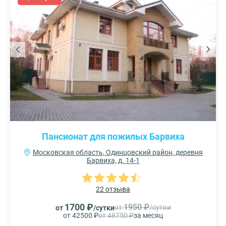
Пансионат для пожилых Барвиха
Московская область, Одинцовский район, деревня
Барвиха, д. 14-1
22 отзыва
1700 ₽
1950 ₽
от
/сутки
от
/сутки
от 42500 ₽
от 48750 ₽
за месяц