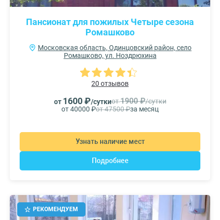
Пансионат для пожилых Четыре сезона
Ромашково
Московская область, Одинцовский район, село
Ромашково, ул. Ноздрюхина
20 отзывов
1600 ₽
1900 ₽
от
/сутки
от
/сутки
от 40000 ₽
от 47500 ₽
за месяц
Узнать наличие мест
Подробнее
РЕКОМЕНДУЕМ