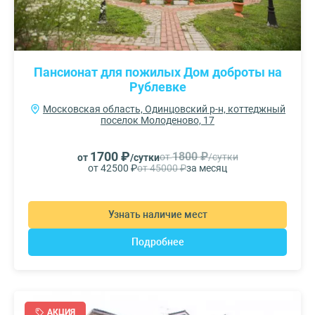
Пансионат для пожилых Дом доброты на
Рублевке
Московская область, Одинцовский р-н, коттеджный
поселок Молоденово, 17
1700 ₽
1800 ₽
от
/сутки
от
/сутки
от 42500 ₽
от 45000 ₽
за месяц
Узнать наличие мест
Подробнее
АКЦИЯ