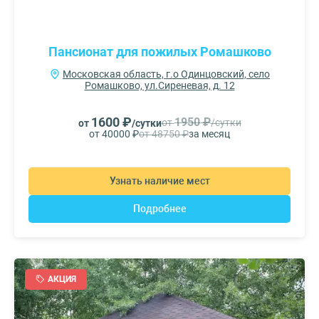
Пансионат для пожилых Ромашково
Московская область, г.о Одинцовский, село
Ромашково, ул.Сиреневая, д. 12
1600 ₽
1950 ₽
от
/сутки
от
/сутки
от 40000 ₽
от 48750 ₽
за месяц
Узнать наличие мест
Подробнее
АКЦИЯ