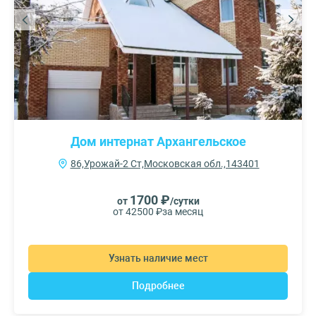
Дом интернат Архангельское
86,Урожай-2 Ст,Московская обл.,143401
1700 ₽
от
/сутки
от 42500 ₽
за месяц
Узнать наличие мест
Подробнее