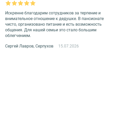
Искренне благодарим сотрудников за терпение и
О
внимательное отношение к дедушке. В пансионате
З
чисто, организовано питание и есть возможность
с
общения. Для нашей семьи это стало большим
и
облегчением.
к
Сергей Лавров, Серпухов
15.07.2026
Н
й