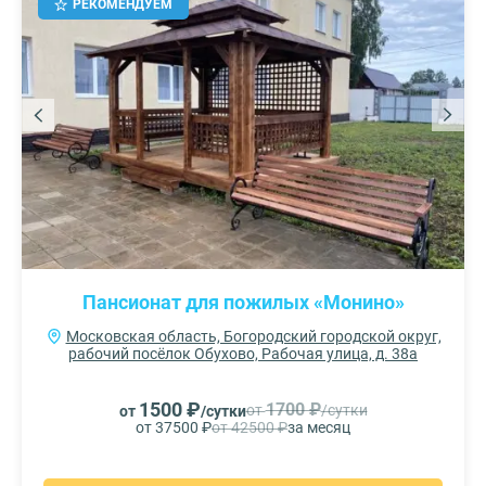
РЕКОМЕНДУЕМ
Пансионат для пожилых «Монино»
Московская область, Богородский городской округ,
рабочий посёлок Обухово, Рабочая улица, д. 38а
1500 ₽
1700 ₽
от
/сутки
от
/сутки
от 37500 ₽
от 42500 ₽
за месяц