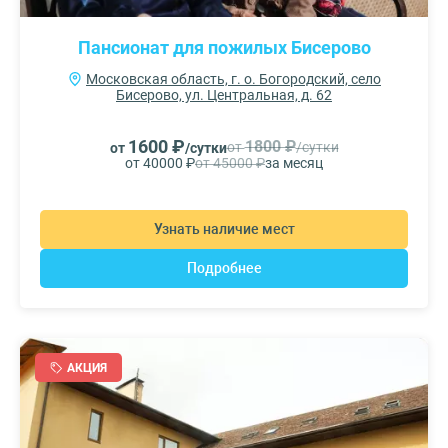
Пансионат для пожилых Бисерово
Московская область, г. о. Богородский, село
Бисерово, ул. Центральная, д. 62
1600 ₽
1800 ₽
от
/сутки
от
/сутки
от 40000 ₽
от 45000 ₽
за месяц
Узнать наличие мест
Подробнее
АКЦИЯ