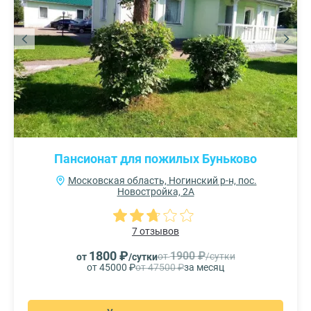
Пансионат для пожилых Буньково
Московская область, Ногинский р-н, пос.
Новостройка, 2А
7 отзывов
1800 ₽
1900 ₽
от
/сутки
от
/сутки
от 45000 ₽
от 47500 ₽
за месяц