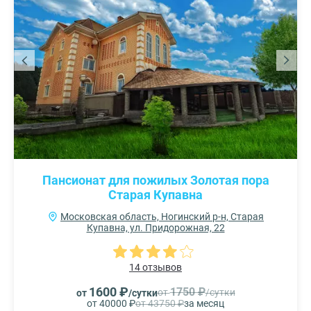
Пансионат для пожилых Золотая пора
Старая Купавна
Московская область, Ногинский р-н, Старая
Купавна, ул. Придорожная, 22
14 отзывов
1600 ₽
1750 ₽
от
/сутки
от
/сутки
от 40000 ₽
от 43750 ₽
за месяц