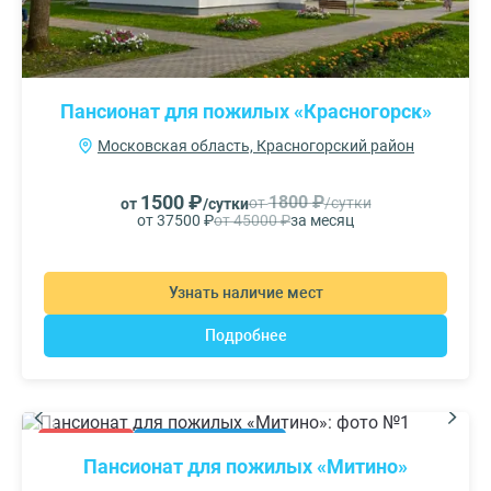
Пансионат для пожилых «Красногорск»
Московская область, Красногорский район
1500 ₽
1800 ₽
от
/сутки
от
/сутки
от 37500 ₽
от 45000 ₽
за месяц
Узнать наличие мест
Подробнее
АКЦИЯ
РЕКОМЕНДУЕМ
Пансионат для пожилых «Митино»