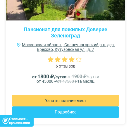
Пансионат для пожилых Доверие
Зеленоград
Московская область, Солнечногорский р-н, дер.
Брёхово, Кутузовская ул., д. 7
6 отзывов
1800 ₽
1900 ₽
от
/сутки
от
/сутки
от 45000 ₽
от 47500 ₽
за месяц
Узнать наличие мест
Подробнее
Стоимость
проживания