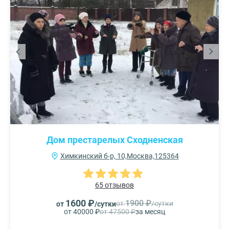
Дом престарелых Сходненская
Химкинский б-р, 10,Москва,125364
65 отзывов
1600 ₽
1900 ₽
от
/сутки
от
/сутки
от 40000 ₽
от 47500 ₽
за месяц