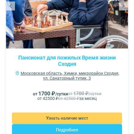
Пансионат для пожилых Время жизни
Сходня
Московская область, Химки, микрорайон Сходня,
ул. Санаторный тупик, 3
1700 ₽
1700 ₽
от
/сутки
от
/сутки
от 42500 ₽
от 42500 ₽
за месяц
Узнать наличие мест
Подробнее