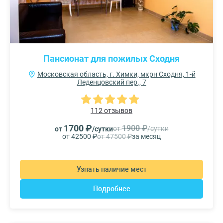
Пансионат для пожилых Сходня
Московская область, г. Химки, мкрн Сходня, 1-й
Леденцовский пер., 7
112 отзывов
1700 ₽
1900 ₽
от
/сутки
от
/сутки
от 42500 ₽
от 47500 ₽
за месяц
Узнать наличие мест
Подробнее