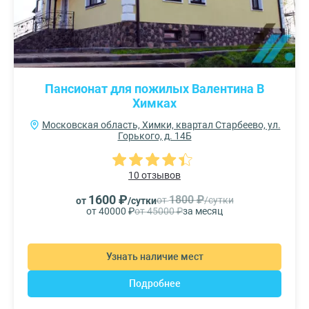
Пансионат для пожилых Валентина В
Химках
Московская область, Химки, квартал Старбеево, ул.
Горького, д. 14Б
10 отзывов
1600 ₽
1800 ₽
от
/сутки
от
/сутки
от 40000 ₽
от 45000 ₽
за месяц
Узнать наличие мест
Подробнее