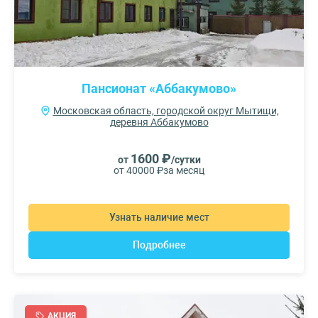
Пансионат «Аббакумово»
Московская область, городской округ Мытищи,
деревня Аббакумово
1600 ₽
от
/сутки
от 40000 ₽
за месяц
Узнать наличие мест
Подробнее
АКЦИЯ