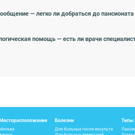
сообщение — легко ли добраться до пансионата
логическая помощь — есть ли врачи специалис
Месторасположение
Болезни
Типы 
Москва
Для больных после инсульта
Панси
Химки
Для больных деменцией
Дома 