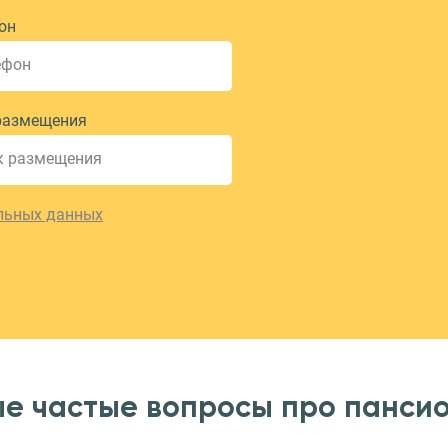
он
размещения
льных данных
е частые вопросы про панси