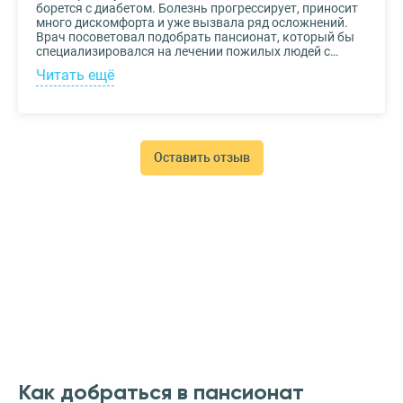
борется с диабетом. Болезнь прогрессирует, приносит
много дискомфорта и уже вызвала ряд осложнений.
Врач посоветовал подобрать пансионат, который бы
специализировался на лечении пожилых людей с
диабетом. К выбору заведения подошли со всей
Читать ещё
серьезностью, важно было, чтобы за прабабушкой
присматривали действительно квалифицированные
специалисты. В то же время, очень хотелось, чтобы
позаботились о ее эмоциональном состоянии и
окружили заботой. Таким заведением оказался
пансионат для пожилых Опека. Находится в Москве, в
Оставить отзыв
соседнем районе, поэтому проведывать дорогого нам
человека не составляет труда.
Как добраться в пансионат