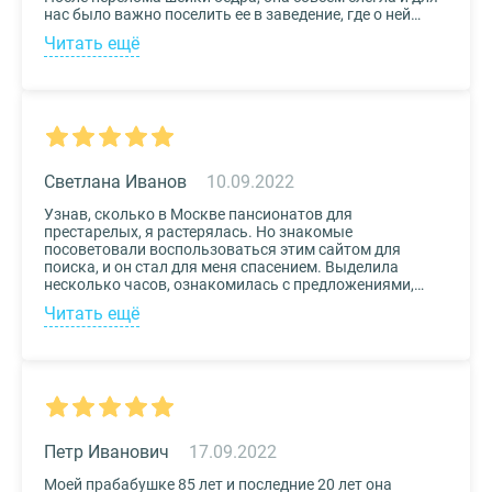
нас было важно поселить ее в заведение, где о ней
будут заботиться круглосуточно. Остановили выбор
Читать ещё
на реабилитационном центре Медвежьи Озера
(Щелково) и не пожалели. Отличное
месторасположение, доступная стоимость и
заботливый, квалифицированный персонал – это
только некоторые из плюсов.
Светлана Иванов
10.09.2022
Узнав, сколько в Москве пансионатов для
престарелых, я растерялась. Но знакомые
посоветовали воспользоваться этим сайтом для
поиска, и он стал для меня спасением. Выделила
несколько часов, ознакомилась с предложениями,
доступными мне по цене и месту расположения и
Читать ещё
выбрала два варианта. Связалась с администрацией
по контактам, указанным на сайте, и уточнила
интересующие вопросы. Уверена, что подобрала для
своего дедушки самый лучший дом престарелых.
Петр Иванович
17.09.2022
Моей прабабушке 85 лет и последние 20 лет она