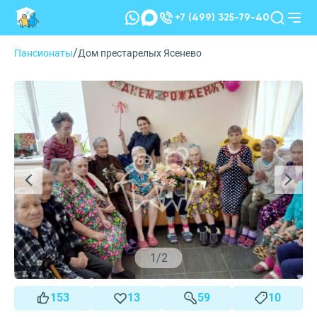
+7 (499) 325-79-40
/
Пансионаты
Дом престарелых Ясенево
1
/
2
153
13
59
10