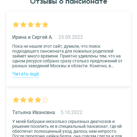
Отзывы о пансионате
Ирина и Сергей А.
25.09.2022
Пока не нашли этот сайт, думали, что поиск
подходящего пансионата для пожилых родителей
займет много времени. Приятно удивлены тем, что на
одном ресурсе собрано сразу столько предложений от
разных заведений Москвы и области. Конечно, в
приоритете был выбор по месту расположения –
Читать ещё
хотелось бы, чтоб пансионат находился недалеко от
нас, и мы могли бы спокойно проведывать наших
родных. Просто указали нужные параметры в полях-
фильтрах и выбрали из указанных предложений пару
вариантов. Информация предоставлена настолько
подробная, что определиться на наиболее подходящем
пансионате не составило труда. Удобный и простой
сервис!
Татьяна Ивановна
5.10.2022
У моей бабушки несколько серьезных диагнозов и
решение поселить ее в специальный пансионат, где ей
обеспечат полноценный уход, далось нам непросто.
После перелома шейки бедра, она совсем слегла и для