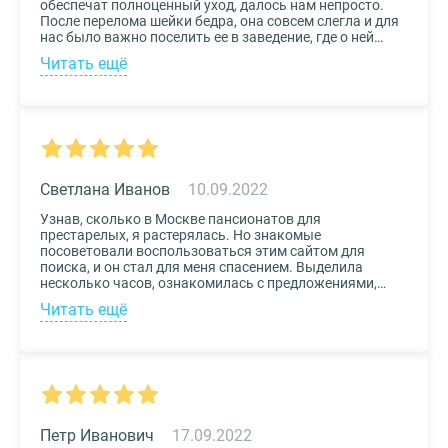
обеспечат полноценный уход, далось нам непросто.
После перелома шейки бедра, она совсем слегла и для
нас было важно поселить ее в заведение, где о ней
будут заботиться круглосуточно. Остановили выбор
Читать ещё
на реабилитационном центре Медвежьи Озера
(Щелково) и не пожалели. Отличное
месторасположение, доступная стоимость и
заботливый, квалифицированный персонал – это
только некоторые из плюсов.
Светлана Иванов
10.09.2022
Узнав, сколько в Москве пансионатов для
престарелых, я растерялась. Но знакомые
посоветовали воспользоваться этим сайтом для
поиска, и он стал для меня спасением. Выделила
несколько часов, ознакомилась с предложениями,
доступными мне по цене и месту расположения и
Читать ещё
выбрала два варианта. Связалась с администрацией
по контактам, указанным на сайте, и уточнила
интересующие вопросы. Уверена, что подобрала для
своего дедушки самый лучший дом престарелых.
Петр Иванович
17.09.2022