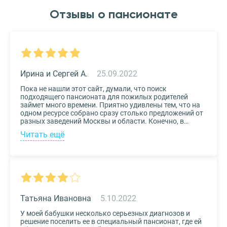
Отзывы о пансионате
Ирина и Сергей А.
25.09.2022
Пока не нашли этот сайт, думали, что поиск
подходящего пансионата для пожилых родителей
займет много времени. Приятно удивлены тем, что на
одном ресурсе собрано сразу столько предложений от
разных заведений Москвы и области. Конечно, в
приоритете был выбор по месту расположения –
Читать ещё
хотелось бы, чтоб пансионат находился недалеко от
нас, и мы могли бы спокойно проведывать наших
родных. Просто указали нужные параметры в полях-
фильтрах и выбрали из указанных предложений пару
вариантов. Информация предоставлена настолько
подробная, что определиться на наиболее подходящем
пансионате не составило труда. Удобный и простой
сервис!
Татьяна Ивановна
5.10.2022
У моей бабушки несколько серьезных диагнозов и
решение поселить ее в специальный пансионат, где ей