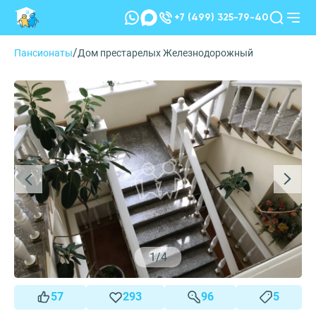
+7 (499) 325-79-40
/
Пансионаты
Дом престарелых Железнодорожный
1
/
4
57
293
96
5