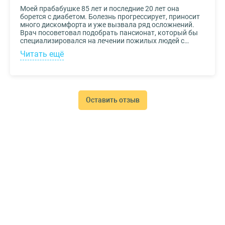
Моей прабабушке 85 лет и последние 20 лет она
борется с диабетом. Болезнь прогрессирует, приносит
много дискомфорта и уже вызвала ряд осложнений.
Врач посоветовал подобрать пансионат, который бы
специализировался на лечении пожилых людей с
диабетом. К выбору заведения подошли со всей
Читать ещё
серьезностью, важно было, чтобы за прабабушкой
присматривали действительно квалифицированные
специалисты. В то же время, очень хотелось, чтобы
позаботились о ее эмоциональном состоянии и
окружили заботой. Таким заведением оказался
пансионат для пожилых Опека. Находится в Москве, в
Оставить отзыв
соседнем районе, поэтому проведывать дорогого нам
человека не составляет труда.