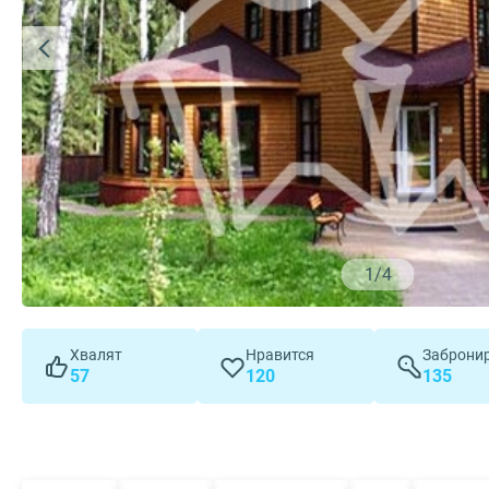
1
/
4
Хвалят
Нравится
Заброни
57
120
135