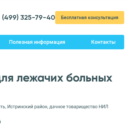
7 (499) 325-79-40
Бесплатная консультация
Полезная информация
Контакты
для лежачих больных
ть, Истринский район, дачное товарищество НИЛ
й