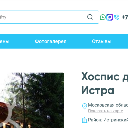
+
ены
Фотогалерея
Отзывы
Хоспис 
Истра
Московская облас
Показать на карте
Район:
Истрински