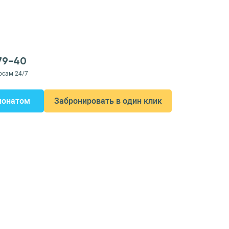
-79-40
осам 24/7
ионатом
Забронировать в один клик