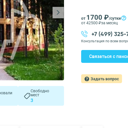
1700 ₽
от
/сутки
от 42500 ₽
за месяц
+7 (499) 325
Консультация по всем вопр
Связаться с панс
Задать вопрос
Свободно
ровали
мест
3