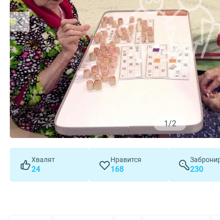
1
/
2
Хвалят
Нравится
Заброни
24
168
230