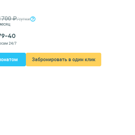
1700 ₽
/сутки
месяц
-79-40
осам 24/7
ионатом
Забронировать в один клик