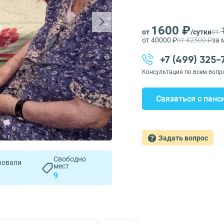
1600 ₽
от
от
/сутки
от 40000 ₽
от 42500 ₽
за 
+7 (499) 325
Консультация по всем вопр
Связаться с панс
Задать вопрос
Свободно
ровали
мест
9