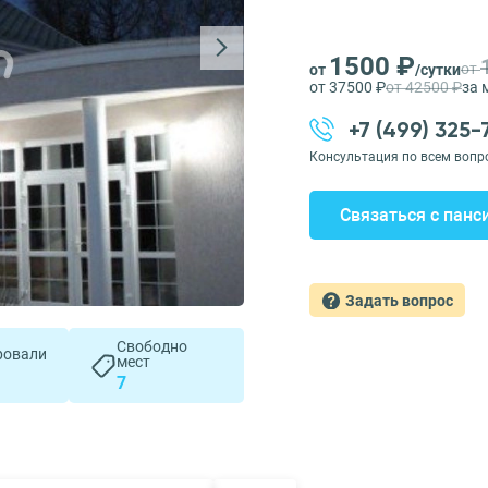
1500 ₽
от
от
/сутки
от 37500 ₽
от 42500 ₽
за 
+7 (499) 325
Консультация по всем вопр
Связаться с панс
Задать вопрос
Свободно
ровали
мест
7