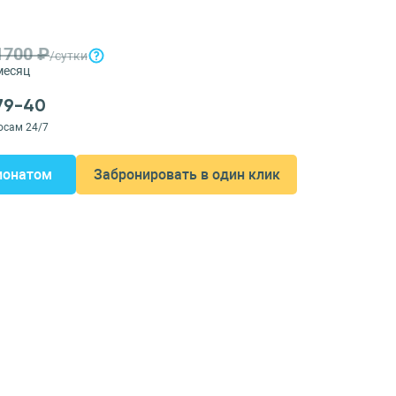
1700 ₽
/сутки
месяц
-79-40
осам 24/7
ионатом
Забронировать в один клик