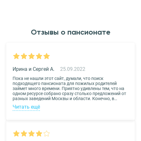
Отзывы о пансионате
Ирина и Сергей А.
25.09.2022
Пока не нашли этот сайт, думали, что поиск
подходящего пансионата для пожилых родителей
займет много времени. Приятно удивлены тем, что на
одном ресурсе собрано сразу столько предложений от
разных заведений Москвы и области. Конечно, в
приоритете был выбор по месту расположения –
Читать ещё
хотелось бы, чтоб пансионат находился недалеко от
нас, и мы могли бы спокойно проведывать наших
родных. Просто указали нужные параметры в полях-
фильтрах и выбрали из указанных предложений пару
вариантов. Информация предоставлена настолько
подробная, что определиться на наиболее подходящем
пансионате не составило труда. Удобный и простой