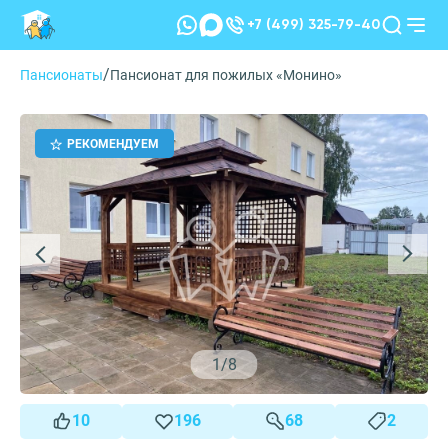
+7 (499) 325-79-40
/
Пансионаты
Пансионат для пожилых «Монино»
РЕКОМЕНДУЕМ
1
/
8
10
196
68
2