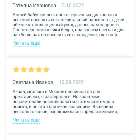
сервис!
Татьяна Ивановна
5.10.2022
У моей бабушки несколько серьезных диагнозов и
решение поселить ее в специальный пансионат, где ей
обеспечат полноценный уход, далось нам непросто.
После перелома шейки бедра, она совсем слегла и для
нас было важно поселить ее в заведение, где о ней
будут заботиться круглосуточно. Остановили выбор
Читать ещё
на реабилитационном центре Медвежьи Озера
(Щелково) и не пожалели. Отличное
месторасположение, доступная стоимость и
заботливый, квалифицированный персонал – это
только некоторые из плюсов.
Светлана Иванов
10.09.2022
Узнав, сколько в Москве пансионатов для
престарелых, я растерялась. Но знакомые
посоветовали воспользоваться этим сайтом для
поиска, и он стал для меня спасением. Выделила
несколько часов, ознакомилась с предложениями,
доступными мне по цене и месту расположения и
Читать ещё
выбрала два варианта. Связалась с администрацией
по контактам, указанным на сайте, и уточнила
интересующие вопросы. Уверена, что подобрала для
своего дедушки самый лучший дом престарелых.