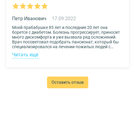
Петр Иванович
17.09.2022
Моей прабабушке 85 лет и последние 20 лет она
борется с диабетом. Болезнь прогрессирует, приносит
много дискомфорта и уже вызвала ряд осложнений.
Врач посоветовал подобрать пансионат, который бы
специализировался на лечении пожилых людей с
диабетом. К выбору заведения подошли со всей
Читать ещё
серьезностью, важно было, чтобы за прабабушкой
присматривали действительно квалифицированные
специалисты. В то же время, очень хотелось, чтобы
позаботились о ее эмоциональном состоянии и
окружили заботой. Таким заведением оказался
пансионат для пожилых Опека. Находится в Москве, в
Оставить отзыв
соседнем районе, поэтому проведывать дорогого нам
человека не составляет труда.