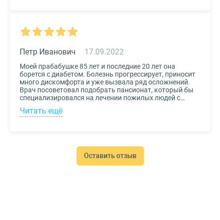
по контактам, указанным на сайте, и уточнила
интересующие вопросы. Уверена, что подобрала для
своего дедушки самый лучший дом престарелых.
Петр Иванович
17.09.2022
Моей прабабушке 85 лет и последние 20 лет она
борется с диабетом. Болезнь прогрессирует, приносит
много дискомфорта и уже вызвала ряд осложнений.
Врач посоветовал подобрать пансионат, который бы
специализировался на лечении пожилых людей с
диабетом. К выбору заведения подошли со всей
Читать ещё
серьезностью, важно было, чтобы за прабабушкой
присматривали действительно квалифицированные
специалисты. В то же время, очень хотелось, чтобы
позаботились о ее эмоциональном состоянии и
окружили заботой. Таким заведением оказался
пансионат для пожилых Опека. Находится в Москве, в
Оставить отзыв
соседнем районе, поэтому проведывать дорогого нам
человека не составляет труда.