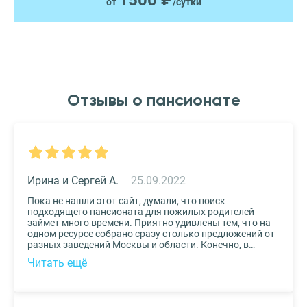
1500 ₽
от
/сутки
Отзывы о пансионате
Ирина и Сергей А.
25.09.2022
Пока не нашли этот сайт, думали, что поиск
подходящего пансионата для пожилых родителей
займет много времени. Приятно удивлены тем, что на
одном ресурсе собрано сразу столько предложений от
разных заведений Москвы и области. Конечно, в
приоритете был выбор по месту расположения –
Читать ещё
хотелось бы, чтоб пансионат находился недалеко от
нас, и мы могли бы спокойно проведывать наших
родных. Просто указали нужные параметры в полях-
фильтрах и выбрали из указанных предложений пару