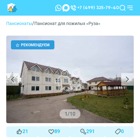
+7 (499) 325-79-40
/
Пансионаты
Пансионат для пожилых «Руза»
РЕКОМЕНДУЕМ
1
/
10
21
89
291
0