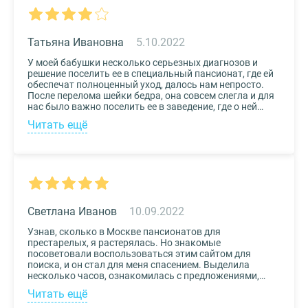
вариантов. Информация предоставлена настолько
подробная, что определиться на наиболее подходящем
пансионате не составило труда. Удобный и простой
сервис!
Татьяна Ивановна
5.10.2022
У моей бабушки несколько серьезных диагнозов и
решение поселить ее в специальный пансионат, где ей
обеспечат полноценный уход, далось нам непросто.
После перелома шейки бедра, она совсем слегла и для
нас было важно поселить ее в заведение, где о ней
будут заботиться круглосуточно. Остановили выбор
Читать ещё
на реабилитационном центре Медвежьи Озера
(Щелково) и не пожалели. Отличное
месторасположение, доступная стоимость и
заботливый, квалифицированный персонал – это
только некоторые из плюсов.
Светлана Иванов
10.09.2022
Узнав, сколько в Москве пансионатов для
престарелых, я растерялась. Но знакомые
посоветовали воспользоваться этим сайтом для
поиска, и он стал для меня спасением. Выделила
несколько часов, ознакомилась с предложениями,
доступными мне по цене и месту расположения и
Читать ещё
выбрала два варианта. Связалась с администрацией