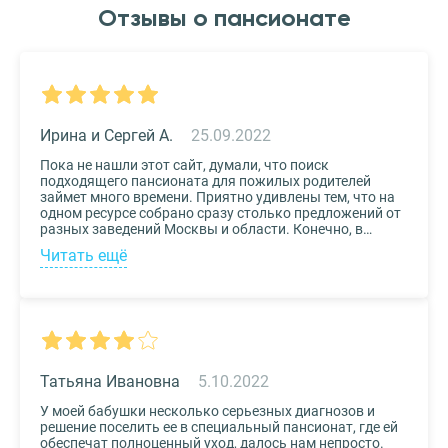
Отзывы о пансионате
Ирина и Сергей А.
25.09.2022
Пока не нашли этот сайт, думали, что поиск
подходящего пансионата для пожилых родителей
займет много времени. Приятно удивлены тем, что на
одном ресурсе собрано сразу столько предложений от
разных заведений Москвы и области. Конечно, в
приоритете был выбор по месту расположения –
Читать ещё
хотелось бы, чтоб пансионат находился недалеко от
нас, и мы могли бы спокойно проведывать наших
родных. Просто указали нужные параметры в полях-
фильтрах и выбрали из указанных предложений пару
вариантов. Информация предоставлена настолько
подробная, что определиться на наиболее подходящем
пансионате не составило труда. Удобный и простой
сервис!
Татьяна Ивановна
5.10.2022
У моей бабушки несколько серьезных диагнозов и
решение поселить ее в специальный пансионат, где ей
обеспечат полноценный уход, далось нам непросто.