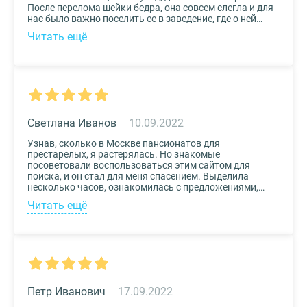
После перелома шейки бедра, она совсем слегла и для
нас было важно поселить ее в заведение, где о ней
будут заботиться круглосуточно. Остановили выбор
Читать ещё
на реабилитационном центре Медвежьи Озера
(Щелково) и не пожалели. Отличное
месторасположение, доступная стоимость и
заботливый, квалифицированный персонал – это
только некоторые из плюсов.
Светлана Иванов
10.09.2022
Узнав, сколько в Москве пансионатов для
престарелых, я растерялась. Но знакомые
посоветовали воспользоваться этим сайтом для
поиска, и он стал для меня спасением. Выделила
несколько часов, ознакомилась с предложениями,
доступными мне по цене и месту расположения и
Читать ещё
выбрала два варианта. Связалась с администрацией
по контактам, указанным на сайте, и уточнила
интересующие вопросы. Уверена, что подобрала для
своего дедушки самый лучший дом престарелых.
Петр Иванович
17.09.2022