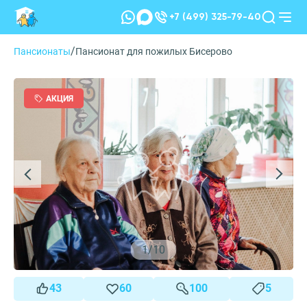
+7 (499) 325-79-40
/
Пансионаты
Пансионат для пожилых Бисерово
АКЦИЯ
1
/
10
43
60
100
5