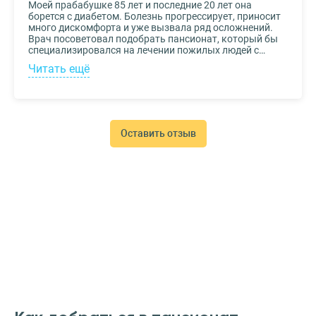
Моей прабабушке 85 лет и последние 20 лет она
борется с диабетом. Болезнь прогрессирует, приносит
много дискомфорта и уже вызвала ряд осложнений.
Врач посоветовал подобрать пансионат, который бы
специализировался на лечении пожилых людей с
диабетом. К выбору заведения подошли со всей
Читать ещё
серьезностью, важно было, чтобы за прабабушкой
присматривали действительно квалифицированные
специалисты. В то же время, очень хотелось, чтобы
позаботились о ее эмоциональном состоянии и
окружили заботой. Таким заведением оказался
пансионат для пожилых Опека. Находится в Москве, в
Оставить отзыв
соседнем районе, поэтому проведывать дорогого нам
человека не составляет труда.