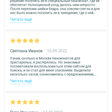
решение поселить ее в специальный пансионат, где ей
обеспечат полноценный уход, далось нам непросто.
После перелома шейки бедра, она совсем слегла и для
нас было важно поселить ее в заведение, где о ней
будут заботиться круглосуточно. Остановили выбор
Читать ещё
на реабилитационном центре Медвежьи Озера
(Щелково) и не пожалели. Отличное
месторасположение, доступная стоимость и
заботливый, квалифицированный персонал – это
только некоторые из плюсов.
Светлана Иванов
10.09.2022
Узнав, сколько в Москве пансионатов для
престарелых, я растерялась. Но знакомые
посоветовали воспользоваться этим сайтом для
поиска, и он стал для меня спасением. Выделила
несколько часов, ознакомилась с предложениями,
доступными мне по цене и месту расположения и
Читать ещё
выбрала два варианта. Связалась с администрацией
по контактам, указанным на сайте, и уточнила
интересующие вопросы. Уверена, что подобрала для
своего дедушки самый лучший дом престарелых.