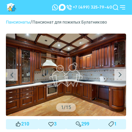
+7 (499) 325-79-40
/
Пансионаты
Пансионат для пожилых Булатниково
1
/
15
210
3
299
1