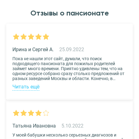
Отзывы о пансионате
Ирина и Сергей А.
25.09.2022
Пока не нашли этот сайт, думали, что поиск
подходящего пансионата для пожилых родителей
займет много времени. Приятно удивлены тем, что на
одном ресурсе собрано сразу столько предложений от
разных заведений Москвы и области. Конечно, в
приоритете был выбор по месту расположения –
Читать ещё
хотелось бы, чтоб пансионат находился недалеко от
нас, и мы могли бы спокойно проведывать наших
родных. Просто указали нужные параметры в полях-
фильтрах и выбрали из указанных предложений пару
вариантов. Информация предоставлена настолько
подробная, что определиться на наиболее подходящем
пансионате не составило труда. Удобный и простой
сервис!
Татьяна Ивановна
5.10.2022
У моей бабушки несколько серьезных диагнозов и