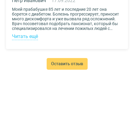
Петр Иванович
17.09.2022
Моей прабабушке 85 лет и последние 20 лет она
борется с диабетом. Болезнь прогрессирует, приносит
много дискомфорта и уже вызвала ряд осложнений.
Врач посоветовал подобрать пансионат, который бы
специализировался на лечении пожилых людей с
диабетом. К выбору заведения подошли со всей
Читать ещё
серьезностью, важно было, чтобы за прабабушкой
присматривали действительно квалифицированные
специалисты. В то же время, очень хотелось, чтобы
позаботились о ее эмоциональном состоянии и
окружили заботой. Таким заведением оказался
пансионат для пожилых Опека. Находится в Москве, в
Оставить отзыв
соседнем районе, поэтому проведывать дорогого нам
человека не составляет труда.