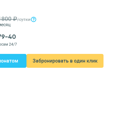
1800 ₽
/сутки
месяц
-79-40
осам 24/7
ионатом
Забронировать в один клик