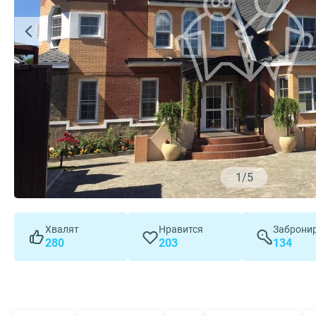
1
/
5
Хвалят
Нравится
Заброни
280
203
134