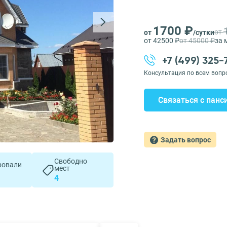
1700 ₽
от
от
/сутки
от 42500 ₽
от 45000 ₽
за 
+7 (499) 325
Консультация по всем вопр
Связаться с панс
Задать вопрос
Свободно
ровали
мест
4