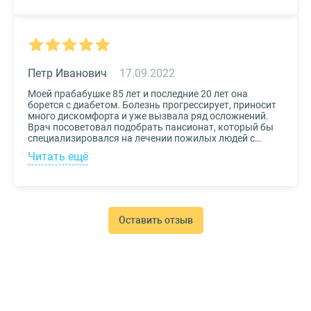
по контактам, указанным на сайте, и уточнила
интересующие вопросы. Уверена, что подобрала для
своего дедушки самый лучший дом престарелых.
Петр Иванович
17.09.2022
Моей прабабушке 85 лет и последние 20 лет она
борется с диабетом. Болезнь прогрессирует, приносит
много дискомфорта и уже вызвала ряд осложнений.
Врач посоветовал подобрать пансионат, который бы
специализировался на лечении пожилых людей с
диабетом. К выбору заведения подошли со всей
Читать ещё
серьезностью, важно было, чтобы за прабабушкой
присматривали действительно квалифицированные
специалисты. В то же время, очень хотелось, чтобы
позаботились о ее эмоциональном состоянии и
окружили заботой. Таким заведением оказался
пансионат для пожилых Опека. Находится в Москве, в
Оставить отзыв
соседнем районе, поэтому проведывать дорогого нам
человека не составляет труда.