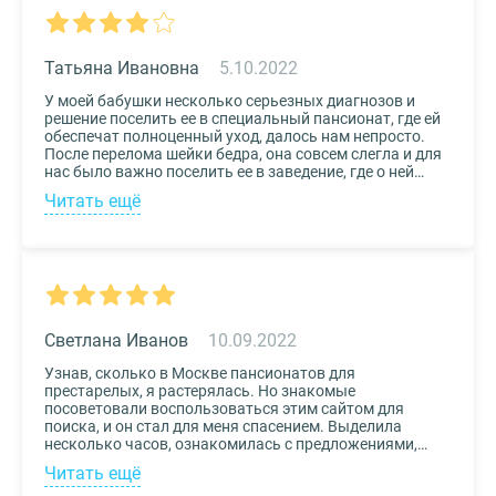
вариантов. Информация предоставлена настолько
подробная, что определиться на наиболее подходящем
пансионате не составило труда. Удобный и простой
сервис!
Татьяна Ивановна
5.10.2022
У моей бабушки несколько серьезных диагнозов и
решение поселить ее в специальный пансионат, где ей
обеспечат полноценный уход, далось нам непросто.
После перелома шейки бедра, она совсем слегла и для
нас было важно поселить ее в заведение, где о ней
будут заботиться круглосуточно. Остановили выбор
Читать ещё
на реабилитационном центре Медвежьи Озера
(Щелково) и не пожалели. Отличное
месторасположение, доступная стоимость и
заботливый, квалифицированный персонал – это
только некоторые из плюсов.
Светлана Иванов
10.09.2022
Узнав, сколько в Москве пансионатов для
престарелых, я растерялась. Но знакомые
посоветовали воспользоваться этим сайтом для
поиска, и он стал для меня спасением. Выделила
несколько часов, ознакомилась с предложениями,
доступными мне по цене и месту расположения и
Читать ещё
выбрала два варианта. Связалась с администрацией