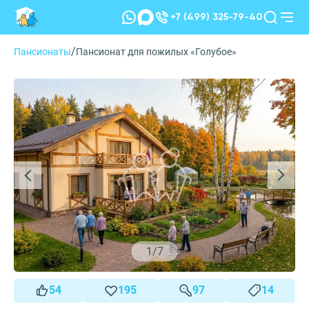
+7 (499) 325-79-40
/
Пансионаты
Пансионат для пожилых «Голубое»
1
/
7
54
195
97
14