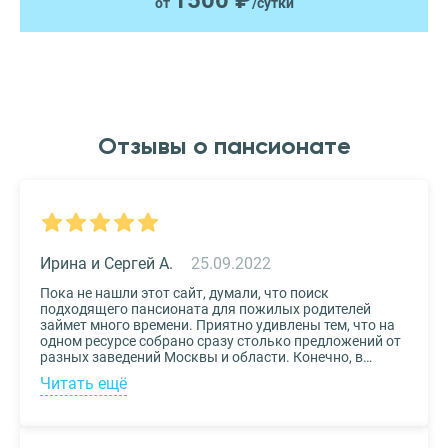
1500 ₽
от
/сутки
Отзывы о пансионате
Ирина и Сергей А.
25.09.2022
Пока не нашли этот сайт, думали, что поиск
подходящего пансионата для пожилых родителей
займет много времени. Приятно удивлены тем, что на
одном ресурсе собрано сразу столько предложений от
разных заведений Москвы и области. Конечно, в
приоритете был выбор по месту расположения –
Читать ещё
хотелось бы, чтоб пансионат находился недалеко от
нас, и мы могли бы спокойно проведывать наших
родных. Просто указали нужные параметры в полях-
фильтрах и выбрали из указанных предложений пару