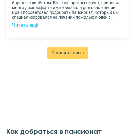
борется с диабетом. Болезнь прогрессирует, приносит
много дискомфорта и уже вызвала ряд осложнений.
Врач посоветовал подобрать пансионат, который бы
специализировался на лечении пожилых людей с
диабетом. К выбору заведения подошли со всей
Читать ещё
серьезностью, важно было, чтобы за прабабушкой
присматривали действительно квалифицированные
специалисты. В то же время, очень хотелось, чтобы
позаботились о ее эмоциональном состоянии и
окружили заботой. Таким заведением оказался
пансионат для пожилых Опека. Находится в Москве, в
Оставить отзыв
соседнем районе, поэтому проведывать дорогого нам
человека не составляет труда.
Как добраться в пансионат