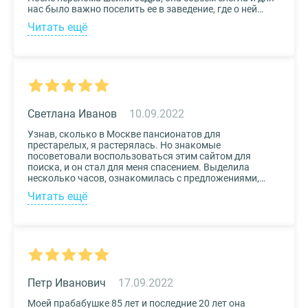
нас было важно поселить ее в заведение, где о ней
будут заботиться круглосуточно. Остановили выбор
Читать ещё
на реабилитационном центре Медвежьи Озера
(Щелково) и не пожалели. Отличное
месторасположение, доступная стоимость и
заботливый, квалифицированный персонал – это
только некоторые из плюсов.
Светлана Иванов
10.09.2022
Узнав, сколько в Москве пансионатов для
престарелых, я растерялась. Но знакомые
посоветовали воспользоваться этим сайтом для
поиска, и он стал для меня спасением. Выделила
несколько часов, ознакомилась с предложениями,
доступными мне по цене и месту расположения и
Читать ещё
выбрала два варианта. Связалась с администрацией
по контактам, указанным на сайте, и уточнила
интересующие вопросы. Уверена, что подобрала для
своего дедушки самый лучший дом престарелых.
Петр Иванович
17.09.2022
Моей прабабушке 85 лет и последние 20 лет она