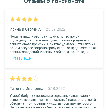
Отзывы о пансионате
Ирина и Сергей А.
25.09.2022
Пока не нашли этот сайт, думали, что поиск
подходящего пансионата для пожилых родителей
займет много времени. Приятно удивлены тем, что на
одном ресурсе собрано сразу столько предложений от
разных заведений Москвы и области. Конечно, в
приоритете был выбор по месту расположения –
Читать ещё
хотелось бы, чтоб пансионат находился недалеко от
нас, и мы могли бы спокойно проведывать наших
родных. Просто указали нужные параметры в полях-
фильтрах и выбрали из указанных предложений пару
вариантов. Информация предоставлена настолько
подробная, что определиться на наиболее подходящем
пансионате не составило труда. Удобный и простой
сервис!
Татьяна Ивановна
5.10.2022
У моей бабушки несколько серьезных диагнозов и
решение поселить ее в специальный пансионат, где ей
обеспечат полноценный уход, далось нам непросто.
После перелома шейки бедра, она совсем слегла и для