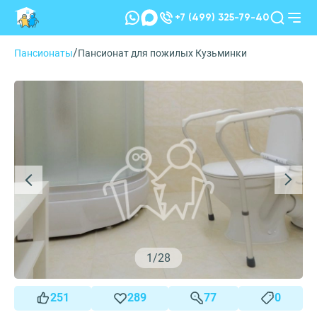
+7 (499) 325-79-40
/
Пансионаты
Пансионат для пожилых Кузьминки
1
/
28
251
289
77
0