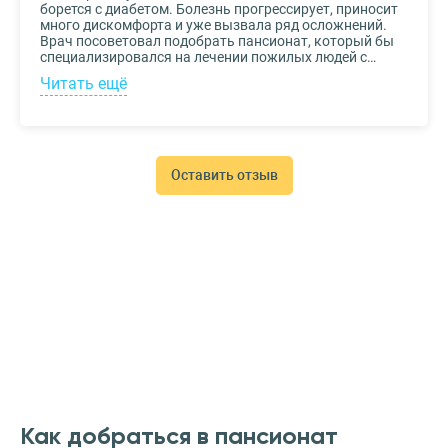
борется с диабетом. Болезнь прогрессирует, приносит
много дискомфорта и уже вызвала ряд осложнений.
Врач посоветовал подобрать пансионат, который бы
специализировался на лечении пожилых людей с
диабетом. К выбору заведения подошли со всей
Читать ещё
серьезностью, важно было, чтобы за прабабушкой
присматривали действительно квалифицированные
специалисты. В то же время, очень хотелось, чтобы
позаботились о ее эмоциональном состоянии и
окружили заботой. Таким заведением оказался
пансионат для пожилых Опека. Находится в Москве, в
Оставить отзыв
соседнем районе, поэтому проведывать дорогого нам
человека не составляет труда.
Как добраться в пансионат