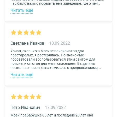
нас было важно поселить ее в заведение, где о ней
будут заботиться круглосуточно. Остановили выбор
Читать ещё
на реабилитационном центре Медвежьи Озера
(Щелково) и не пожалели. Отличное
месторасположение, доступная стоимость и
заботливый, квалифицированный персонал – это
только некоторые из плюсов.
Светлана Иванов
10.09.2022
Узнав, сколько в Москве пансионатов для
престарелых, я растерялась. Но знакомые
посоветовали воспользоваться этим сайтом для
поиска, и он стал для меня спасением. Выделила
несколько часов, ознакомилась с предложениями,
доступными мне по цене и месту расположения и
Читать ещё
выбрала два варианта. Связалась с администрацией
по контактам, указанным на сайте, и уточнила
интересующие вопросы. Уверена, что подобрала для
своего дедушки самый лучший дом престарелых.
Петр Иванович
17.09.2022
Моей прабабушке 85 лет и последние 20 лет она