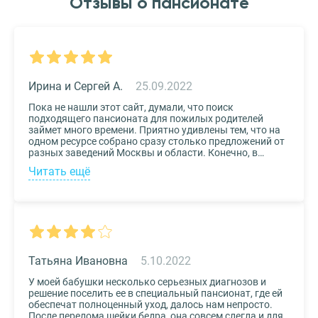
Отзывы о пансионате
Ирина и Сергей А.
25.09.2022
Пока не нашли этот сайт, думали, что поиск
подходящего пансионата для пожилых родителей
займет много времени. Приятно удивлены тем, что на
одном ресурсе собрано сразу столько предложений от
разных заведений Москвы и области. Конечно, в
приоритете был выбор по месту расположения –
Читать ещё
хотелось бы, чтоб пансионат находился недалеко от
нас, и мы могли бы спокойно проведывать наших
родных. Просто указали нужные параметры в полях-
фильтрах и выбрали из указанных предложений пару
вариантов. Информация предоставлена настолько
подробная, что определиться на наиболее подходящем
пансионате не составило труда. Удобный и простой
сервис!
Татьяна Ивановна
5.10.2022
У моей бабушки несколько серьезных диагнозов и
решение поселить ее в специальный пансионат, где ей
обеспечат полноценный уход, далось нам непросто.
После перелома шейки бедра, она совсем слегла и для