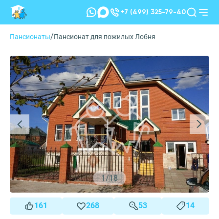
+7 (499) 325-79-40
/
Пансионаты
Пансионат для пожилых Лобня
1
/
18
161
268
53
14