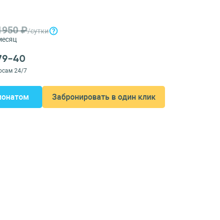
1950 ₽
/сутки
месяц
-79-40
осам 24/7
ионатом
Забронировать в один клик