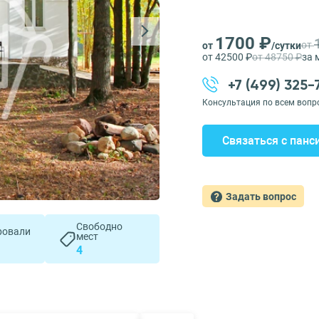
1700 ₽
от
от
/сутки
от 42500 ₽
от 48750 ₽
за 
+7 (499) 325
Консультация по всем вопр
Связаться с панс
Задать вопрос
Свободно
ровали
мест
4