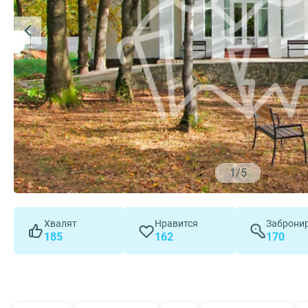
1
/
5
Хвалят
Нравится
Заброни
185
162
170