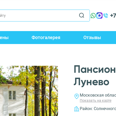
+
ены
Фотогалерея
Отзывы
Пансион
Лунево
Московская област
Показать на карте
Район:
Солнечног