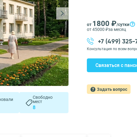
1800 ₽
от
/сутки
от 45000 ₽
за месяц
+7 (499) 325
Консультация по всем вопр
Связаться с панс
Задать вопрос
Свободно
ровали
мест
8