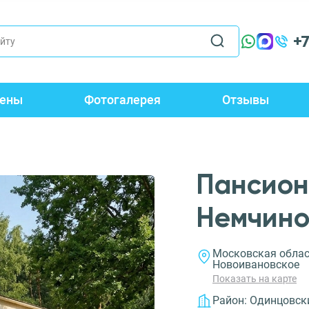
+
ены
Фотогалерея
Отзывы
Пансион
Немчино
Московская облас
Новоивановское
Показать на карте
Район:
Одинцовск