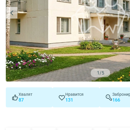
1
/
5
Хвалят
Нравится
Заброни
87
131
166