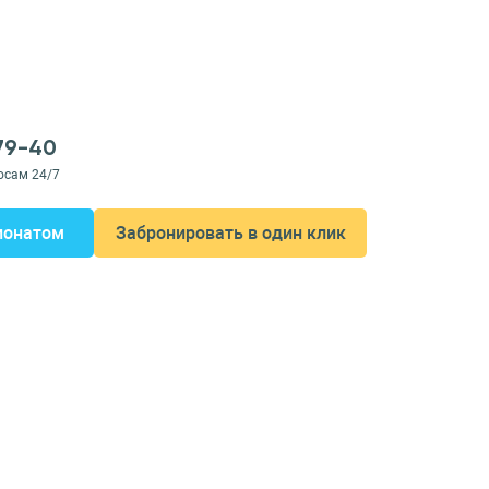
-79-40
осам 24/7
ионатом
Забронировать в один клик