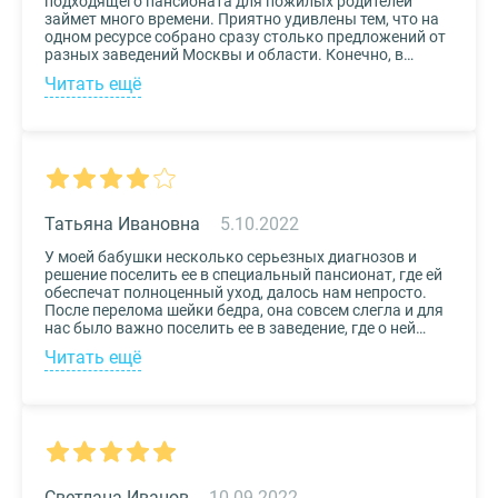
подходящего пансионата для пожилых родителей
займет много времени. Приятно удивлены тем, что на
одном ресурсе собрано сразу столько предложений от
разных заведений Москвы и области. Конечно, в
приоритете был выбор по месту расположения –
Читать ещё
хотелось бы, чтоб пансионат находился недалеко от
нас, и мы могли бы спокойно проведывать наших
родных. Просто указали нужные параметры в полях-
фильтрах и выбрали из указанных предложений пару
вариантов. Информация предоставлена настолько
подробная, что определиться на наиболее подходящем
пансионате не составило труда. Удобный и простой
сервис!
Татьяна Ивановна
5.10.2022
У моей бабушки несколько серьезных диагнозов и
решение поселить ее в специальный пансионат, где ей
обеспечат полноценный уход, далось нам непросто.
После перелома шейки бедра, она совсем слегла и для
нас было важно поселить ее в заведение, где о ней
будут заботиться круглосуточно. Остановили выбор
Читать ещё
на реабилитационном центре Медвежьи Озера
(Щелково) и не пожалели. Отличное
месторасположение, доступная стоимость и
заботливый, квалифицированный персонал – это
только некоторые из плюсов.
Светлана Иванов
10.09.2022