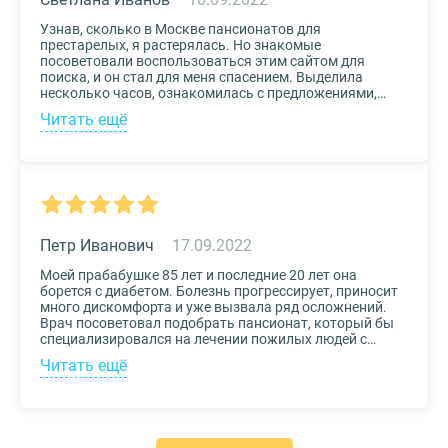
Узнав, сколько в Москве пансионатов для
престарелых, я растерялась. Но знакомые
посоветовали воспользоваться этим сайтом для
поиска, и он стал для меня спасением. Выделила
несколько часов, ознакомилась с предложениями,
доступными мне по цене и месту расположения и
Читать ещё
выбрала два варианта. Связалась с администрацией
по контактам, указанным на сайте, и уточнила
интересующие вопросы. Уверена, что подобрала для
своего дедушки самый лучший дом престарелых.
Петр Иванович
17.09.2022
Моей прабабушке 85 лет и последние 20 лет она
борется с диабетом. Болезнь прогрессирует, приносит
много дискомфорта и уже вызвала ряд осложнений.
Врач посоветовал подобрать пансионат, который бы
специализировался на лечении пожилых людей с
диабетом. К выбору заведения подошли со всей
Читать ещё
серьезностью, важно было, чтобы за прабабушкой
присматривали действительно квалифицированные
специалисты. В то же время, очень хотелось, чтобы
позаботились о ее эмоциональном состоянии и
окружили заботой. Таким заведением оказался