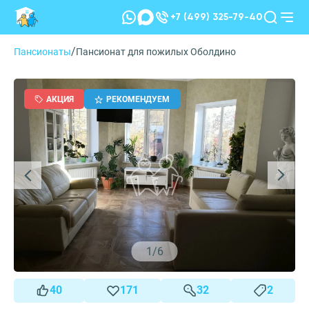
+7 (499) 325-79-40
/
Пансионаты
Пансионат для пожилых Оболдино
АКЦИЯ
РЕКОМЕНДУЕМ
1
/
6
40
171
32
2