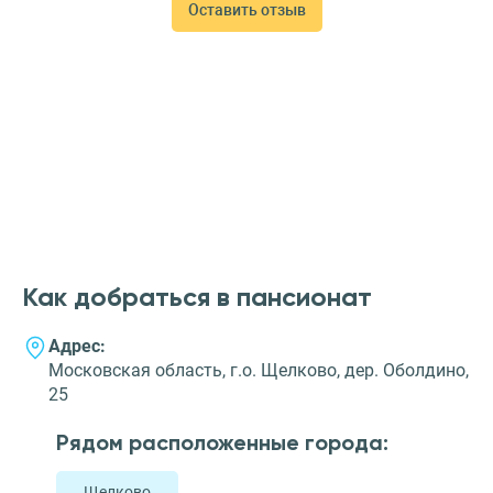
пансионат для пожилых Опека. Находится в Москве, в
Оставить отзыв
соседнем районе, поэтому проведывать дорогого нам
человека не составляет труда.
Как добраться в пансионат
Адрес:
Московская область, г.о. Щелково, дер. Оболдино,
25
Рядом расположенные города:
Щелково