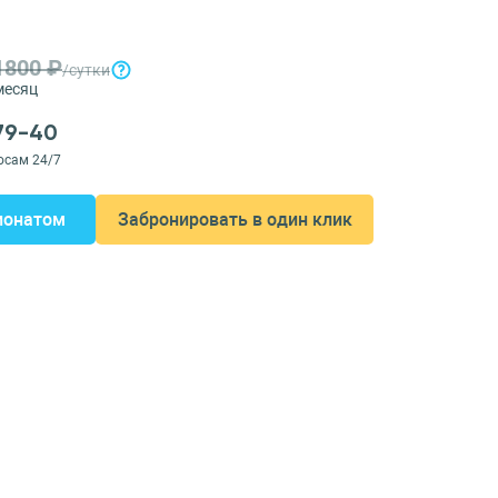
1800 ₽
/сутки
месяц
-79-40
осам 24/7
ионатом
Забронировать в один клик