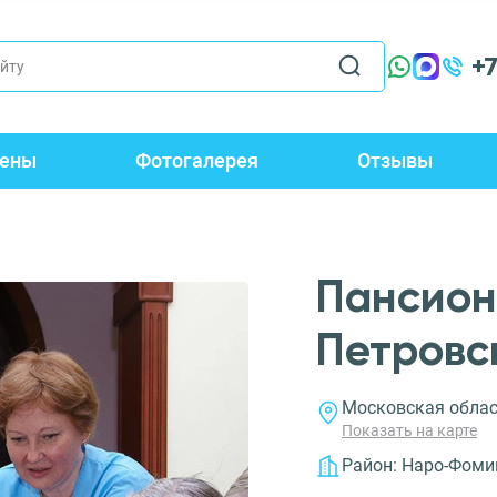
+
ены
Фотогалерея
Отзывы
Пансион
Петровс
Московская област
Показать на карте
Район:
Наро-Фоми