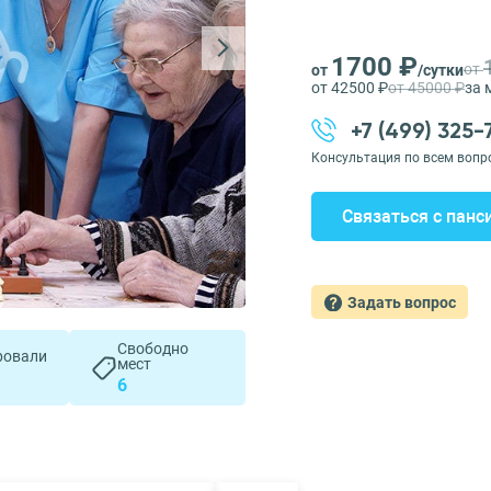
1700 ₽
от
от
/сутки
от 42500 ₽
от 45000 ₽
за 
+7 (499) 325
Консультация по всем вопр
Связаться с панс
Задать вопрос
Свободно
ровали
мест
6