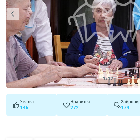
1
/
12
Хвалят
Нравится
Заброни
146
272
174