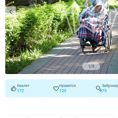
1
/
8
Хвалят
Нравится
Заброни
172
125
75