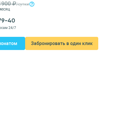
1900 ₽
/сутки
месяц
-79-40
осам 24/7
ионатом
Забронировать в один клик