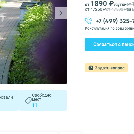
1890 ₽
от
от
/сутки
от 47250 ₽
от 47500 ₽
за 
+7 (499) 325
Консультация по всем вопр
Связаться с панс
Задать вопрос
Свободно
ровали
мест
11