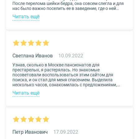
После перелома шейки бедра, она совсем слегла и для
нас было важно поселить ее в заведение, где о ней
будут заботиться круглосуточно. Остановили выбор
Читать ещё
на реабилитационном центре Медвежьи Озера
(Щелково) и не пожалели. Отличное
месторасположение, доступная стоимость и
заботливый, квалифицированный персонал – это
только некоторые из плюсов.
Светлана Иванов
10.09.2022
Узнав, сколько в Москве пансионатов для
престарелых, я растерялась. Но знакомые
посоветовали воспользоваться этим сайтом для
поиска, и он стал для меня спасением. Выделила
несколько часов, ознакомилась с предложениями,
доступными мне по цене и месту расположения и
Читать ещё
выбрала два варианта. Связалась с администрацией
по контактам, указанным на сайте, и уточнила
интересующие вопросы. Уверена, что подобрала для
своего дедушки самый лучший дом престарелых.
Петр Иванович
17.09.2022