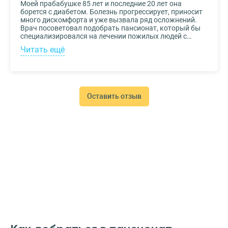
Моей прабабушке 85 лет и последние 20 лет она
борется с диабетом. Болезнь прогрессирует, приносит
много дискомфорта и уже вызвала ряд осложнений.
Врач посоветовал подобрать пансионат, который бы
специализировался на лечении пожилых людей с
диабетом. К выбору заведения подошли со всей
Читать ещё
серьезностью, важно было, чтобы за прабабушкой
присматривали действительно квалифицированные
специалисты. В то же время, очень хотелось, чтобы
позаботились о ее эмоциональном состоянии и
окружили заботой. Таким заведением оказался
пансионат для пожилых Опека. Находится в Москве, в
Оставить отзыв
соседнем районе, поэтому проведывать дорогого нам
человека не составляет труда.