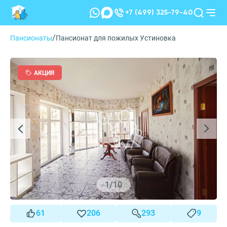
+7 (499) 325-79-40
/
Пансионаты
Пансионат для пожилых Устиновка
АКЦИЯ
1
/
10
61
206
293
9