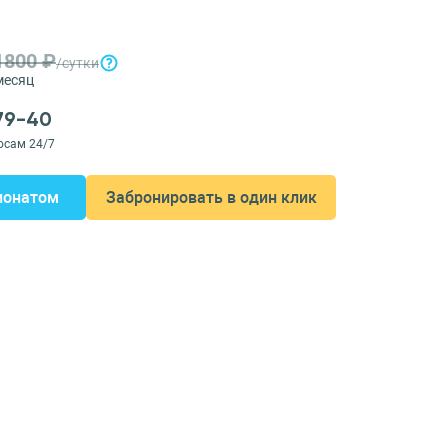
1800 ₽
/сутки
месяц
-79-40
осам 24/7
ионатом
Забронировать в один клик