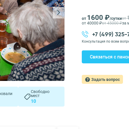
1600 ₽
от
от
/сутки
от 40000 ₽
от 45000 ₽
за 
+7 (499) 325
Консультация по всем вопр
Связаться с панс
Задать вопрос
Свободно
ровали
мест
10