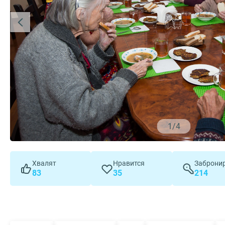
1
/
4
Хвалят
Нравится
Заброни
83
35
214