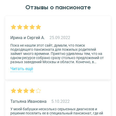
Отзывы о пансионате
Ирина и Сергей А.
25.09.2022
Пока не нашли этот сайт, думали, что поиск
подходящего пансионата для пожилых родителей
займет много времени. Приятно удивлены тем, что на
одном ресурсе собрано сразу столько предложений от
разных заведений Москвы и области. Конечно, в
приоритете был выбор по месту расположения –
Читать ещё
хотелось бы, чтоб пансионат находился недалеко от
нас, и мы могли бы спокойно проведывать наших
родных. Просто указали нужные параметры в полях-
фильтрах и выбрали из указанных предложений пару
вариантов. Информация предоставлена настолько
подробная, что определиться на наиболее подходящем
пансионате не составило труда. Удобный и простой
сервис!
Татьяна Ивановна
5.10.2022
У моей бабушки несколько серьезных диагнозов и
решение поселить ее в специальный пансионат, где ей