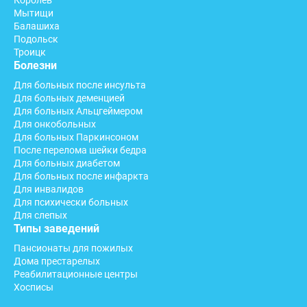
Королев
Мытищи
Балашиха
Подольск
Троицк
Болезни
Для больных после инсульта
Для больных деменцией
Для больных Альцгеймером
Для онкобольных
Для больных Паркинсоном
После перелома шейки бедра
Для больных диабетом
Для больных после инфаркта
Для инвалидов
Для психически больных
Для слепых
Типы заведений
Пансионаты для пожилых
Дома престарелых
Реабилитационные центры
Хосписы