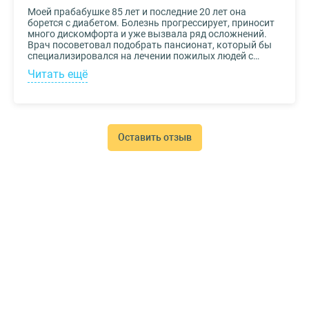
Моей прабабушке 85 лет и последние 20 лет она
борется с диабетом. Болезнь прогрессирует, приносит
много дискомфорта и уже вызвала ряд осложнений.
Врач посоветовал подобрать пансионат, который бы
специализировался на лечении пожилых людей с
диабетом. К выбору заведения подошли со всей
Читать ещё
серьезностью, важно было, чтобы за прабабушкой
присматривали действительно квалифицированные
специалисты. В то же время, очень хотелось, чтобы
позаботились о ее эмоциональном состоянии и
окружили заботой. Таким заведением оказался
пансионат для пожилых Опека. Находится в Москве, в
Оставить отзыв
соседнем районе, поэтому проведывать дорогого нам
человека не составляет труда.