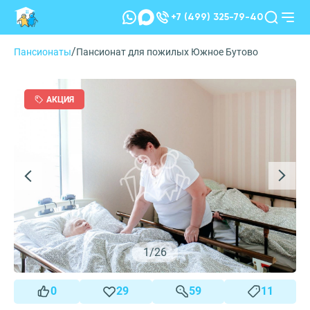
+7 (499) 325-79-40
/
Пансионаты
Пансионат для пожилых Южное Бутово
АКЦИЯ
1
/
26
0
29
59
11