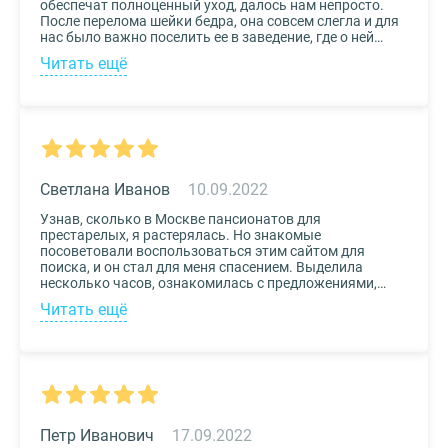
обеспечат полноценный уход, далось нам непросто.
После перелома шейки бедра, она совсем слегла и для
нас было важно поселить ее в заведение, где о ней
будут заботиться круглосуточно. Остановили выбор
Читать ещё
на реабилитационном центре Медвежьи Озера
(Щелково) и не пожалели. Отличное
месторасположение, доступная стоимость и
заботливый, квалифицированный персонал – это
только некоторые из плюсов.
Светлана Иванов
10.09.2022
Узнав, сколько в Москве пансионатов для
престарелых, я растерялась. Но знакомые
посоветовали воспользоваться этим сайтом для
поиска, и он стал для меня спасением. Выделила
несколько часов, ознакомилась с предложениями,
доступными мне по цене и месту расположения и
Читать ещё
выбрала два варианта. Связалась с администрацией
по контактам, указанным на сайте, и уточнила
интересующие вопросы. Уверена, что подобрала для
своего дедушки самый лучший дом престарелых.
Петр Иванович
17.09.2022