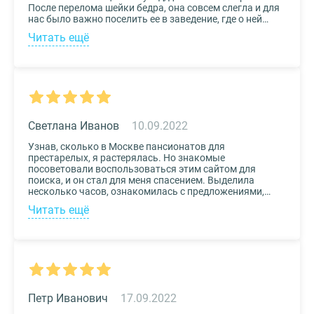
После перелома шейки бедра, она совсем слегла и для
нас было важно поселить ее в заведение, где о ней
будут заботиться круглосуточно. Остановили выбор
Читать ещё
на реабилитационном центре Медвежьи Озера
(Щелково) и не пожалели. Отличное
месторасположение, доступная стоимость и
заботливый, квалифицированный персонал – это
только некоторые из плюсов.
Светлана Иванов
10.09.2022
Узнав, сколько в Москве пансионатов для
престарелых, я растерялась. Но знакомые
посоветовали воспользоваться этим сайтом для
поиска, и он стал для меня спасением. Выделила
несколько часов, ознакомилась с предложениями,
доступными мне по цене и месту расположения и
Читать ещё
выбрала два варианта. Связалась с администрацией
по контактам, указанным на сайте, и уточнила
интересующие вопросы. Уверена, что подобрала для
своего дедушки самый лучший дом престарелых.
Петр Иванович
17.09.2022