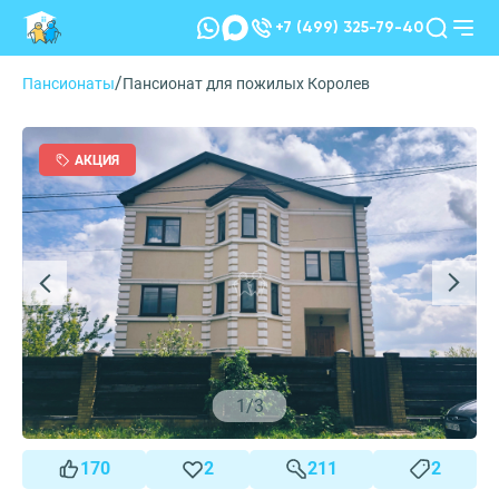
+7 (499) 325-79-40
/
Пансионаты
Пансионат для пожилых Королев
АКЦИЯ
1
/
3
170
2
211
2