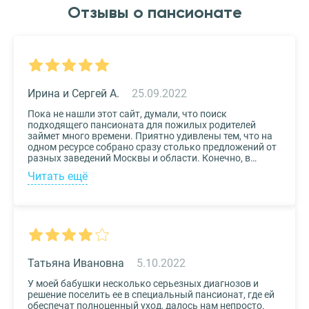
Отзывы о пансионате
Ирина и Сергей А.
25.09.2022
Пока не нашли этот сайт, думали, что поиск
подходящего пансионата для пожилых родителей
займет много времени. Приятно удивлены тем, что на
одном ресурсе собрано сразу столько предложений от
разных заведений Москвы и области. Конечно, в
приоритете был выбор по месту расположения –
Читать ещё
хотелось бы, чтоб пансионат находился недалеко от
нас, и мы могли бы спокойно проведывать наших
родных. Просто указали нужные параметры в полях-
фильтрах и выбрали из указанных предложений пару
вариантов. Информация предоставлена настолько
подробная, что определиться на наиболее подходящем
пансионате не составило труда. Удобный и простой
сервис!
Татьяна Ивановна
5.10.2022
У моей бабушки несколько серьезных диагнозов и
решение поселить ее в специальный пансионат, где ей
обеспечат полноценный уход, далось нам непросто.