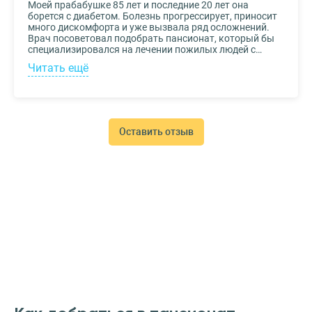
Моей прабабушке 85 лет и последние 20 лет она
борется с диабетом. Болезнь прогрессирует, приносит
много дискомфорта и уже вызвала ряд осложнений.
Врач посоветовал подобрать пансионат, который бы
специализировался на лечении пожилых людей с
диабетом. К выбору заведения подошли со всей
Читать ещё
серьезностью, важно было, чтобы за прабабушкой
присматривали действительно квалифицированные
специалисты. В то же время, очень хотелось, чтобы
позаботились о ее эмоциональном состоянии и
окружили заботой. Таким заведением оказался
пансионат для пожилых Опека. Находится в Москве, в
Оставить отзыв
соседнем районе, поэтому проведывать дорогого нам
человека не составляет труда.