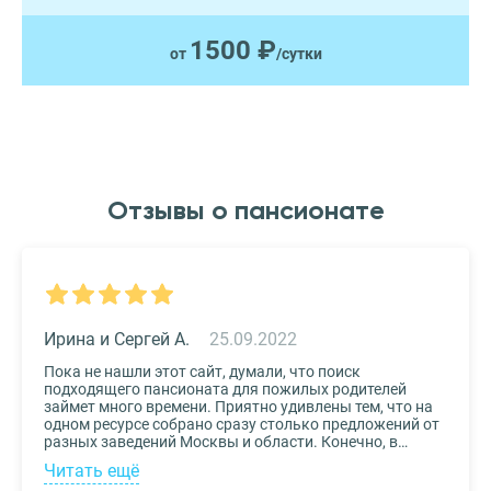
1500 ₽
от
/сутки
Отзывы о пансионате
Ирина и Сергей А.
25.09.2022
Пока не нашли этот сайт, думали, что поиск
подходящего пансионата для пожилых родителей
займет много времени. Приятно удивлены тем, что на
одном ресурсе собрано сразу столько предложений от
разных заведений Москвы и области. Конечно, в
приоритете был выбор по месту расположения –
Читать ещё
хотелось бы, чтоб пансионат находился недалеко от