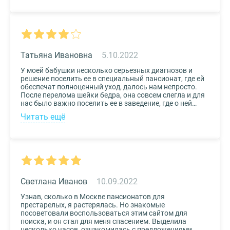
нас, и мы могли бы спокойно проведывать наших
родных. Просто указали нужные параметры в полях-
фильтрах и выбрали из указанных предложений пару
вариантов. Информация предоставлена настолько
подробная, что определиться на наиболее подходящем
пансионате не составило труда. Удобный и простой
сервис!
Татьяна Ивановна
5.10.2022
У моей бабушки несколько серьезных диагнозов и
решение поселить ее в специальный пансионат, где ей
обеспечат полноценный уход, далось нам непросто.
После перелома шейки бедра, она совсем слегла и для
нас было важно поселить ее в заведение, где о ней
будут заботиться круглосуточно. Остановили выбор
Читать ещё
на реабилитационном центре Медвежьи Озера
(Щелково) и не пожалели. Отличное
месторасположение, доступная стоимость и
заботливый, квалифицированный персонал – это
только некоторые из плюсов.
Светлана Иванов
10.09.2022
Узнав, сколько в Москве пансионатов для
престарелых, я растерялась. Но знакомые
посоветовали воспользоваться этим сайтом для
поиска, и он стал для меня спасением. Выделила
несколько часов, ознакомилась с предложениями,