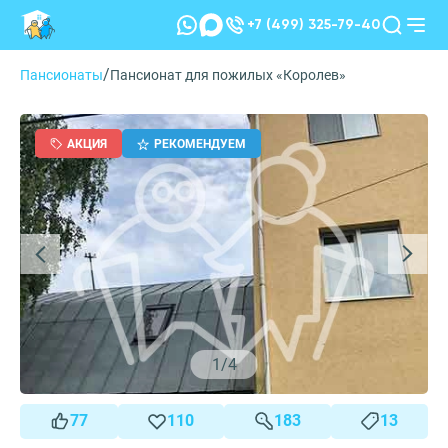
+7 (499) 325-79-40
/
Пансионаты
Пансионат для пожилых «Королев»
АКЦИЯ
РЕКОМЕНДУЕМ
1
/
4
77
110
183
13