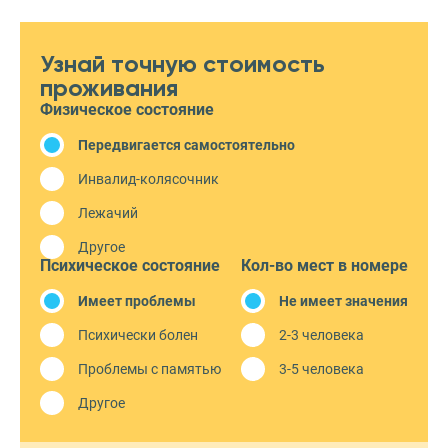
Узнай точную стоимость
проживания
Физическое состояние
Передвигается самостоятельно
Инвалид-колясочник
Лежачий
Другое
Психическое состояние
Кол-во мест в номере
Имеет проблемы
Не имеет значения
Психически болен
2-3 человека
Проблемы с памятью
3-5 человека
Другое