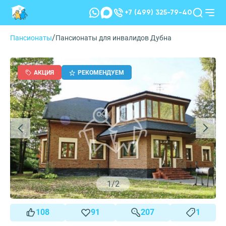
+7 (499) 325-79-40
/
Пансионаты
Пансионаты для инвалидов Дубна
АКЦИЯ
РЕКОМЕНДУЕМ
1
/
2
108
91
207
1