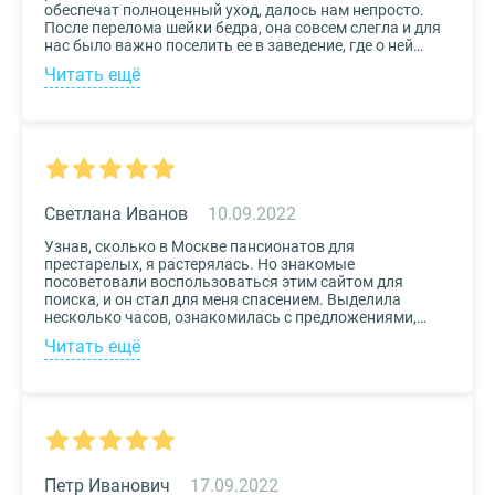
обеспечат полноценный уход, далось нам непросто.
После перелома шейки бедра, она совсем слегла и для
нас было важно поселить ее в заведение, где о ней
будут заботиться круглосуточно. Остановили выбор
Читать ещё
на реабилитационном центре Медвежьи Озера
(Щелково) и не пожалели. Отличное
месторасположение, доступная стоимость и
заботливый, квалифицированный персонал – это
только некоторые из плюсов.
Светлана Иванов
10.09.2022
Узнав, сколько в Москве пансионатов для
престарелых, я растерялась. Но знакомые
посоветовали воспользоваться этим сайтом для
поиска, и он стал для меня спасением. Выделила
несколько часов, ознакомилась с предложениями,
доступными мне по цене и месту расположения и
Читать ещё
выбрала два варианта. Связалась с администрацией
по контактам, указанным на сайте, и уточнила
интересующие вопросы. Уверена, что подобрала для
своего дедушки самый лучший дом престарелых.
Петр Иванович
17.09.2022