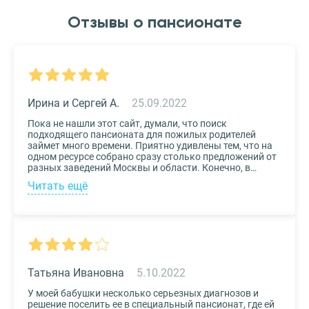
Отзывы о пансионате
Ирина и Сергей А.
25.09.2022
Пока не нашли этот сайт, думали, что поиск
подходящего пансионата для пожилых родителей
займет много времени. Приятно удивлены тем, что на
одном ресурсе собрано сразу столько предложений от
разных заведений Москвы и области. Конечно, в
приоритете был выбор по месту расположения –
Читать ещё
хотелось бы, чтоб пансионат находился недалеко от
нас, и мы могли бы спокойно проведывать наших
родных. Просто указали нужные параметры в полях-
фильтрах и выбрали из указанных предложений пару
вариантов. Информация предоставлена настолько
подробная, что определиться на наиболее подходящем
пансионате не составило труда. Удобный и простой
сервис!
Татьяна Ивановна
5.10.2022
У моей бабушки несколько серьезных диагнозов и
решение поселить ее в специальный пансионат, где ей