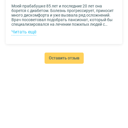
Моей прабабушке 85 лет и последние 20 лет она
борется с диабетом. Болезнь прогрессирует, приносит
много дискомфорта и уже вызвала ряд осложнений.
Врач посоветовал подобрать пансионат, который бы
специализировался на лечении пожилых людей с
диабетом. К выбору заведения подошли со всей
Читать ещё
серьезностью, важно было, чтобы за прабабушкой
присматривали действительно квалифицированные
специалисты. В то же время, очень хотелось, чтобы
позаботились о ее эмоциональном состоянии и
окружили заботой. Таким заведением оказался
пансионат для пожилых Опека. Находится в Москве, в
Оставить отзыв
соседнем районе, поэтому проведывать дорогого нам
человека не составляет труда.