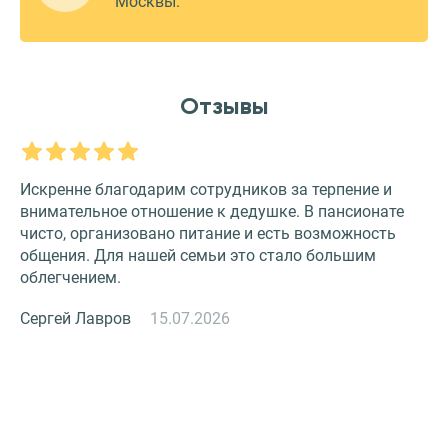
Москвы.
Отзывы
Искренне благодарим сотрудников за терпение и
О
внимательное отношение к дедушке. В пансионате
З
чисто, организовано питание и есть возможность
с
общения. Для нашей семьи это стало большим
и
облегчением.
к
Сергей Лавров
15.07.2026
Н
й