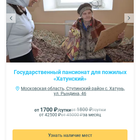
Государственный пансионат для пожилых
«Хатунский»
Московская область, Ступинский район с. Хатунь,
ул. Рындина, 46
1700 ₽
1800 ₽
от
/сутки
от
/сутки
от 42500 ₽
от 45000 ₽
за месяц
Узнать наличие мест