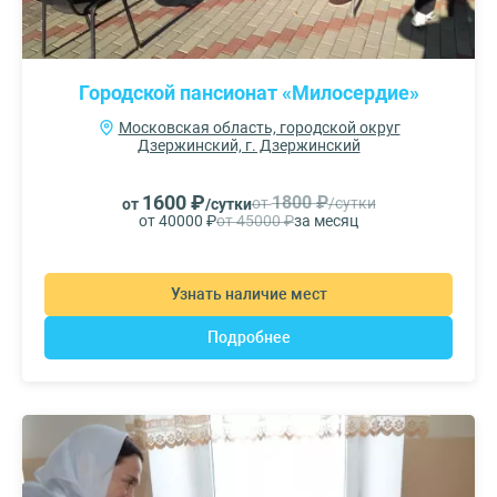
Городской пансионат «Милосердие»
Московская область, городской округ
Дзержинский, г. Дзержинский
1600 ₽
1800 ₽
от
/сутки
от
/сутки
от 40000 ₽
от 45000 ₽
за месяц
Узнать наличие мест
Подробнее