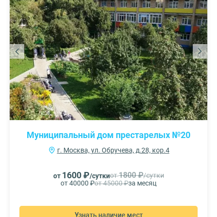
Муниципальный дом престарелых №20
г. Москва, ул. Обручева, д.28, кор.4
1600 ₽
1800 ₽
от
/сутки
от
/сутки
от 40000 ₽
от 45000 ₽
за месяц
Узнать наличие мест