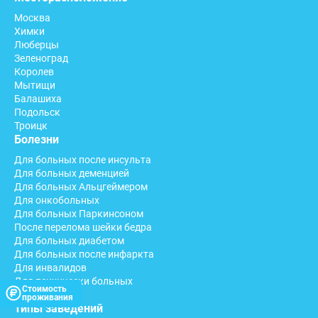
Москва
Химки
Люберцы
Зеленоград
Королев
Мытищи
Балашиха
Подольск
Троицк
Болезни
Для больных после инсульта
Для больных деменцией
Для больных Альцгеймером
Для онкобольных
Для больных Паркинсоном
После перелома шейки бедра
Для больных диабетом
Для больных после инфаркта
Для инвалидов
Для психически больных
Стоимость
Для слепых
проживания
Типы заведений