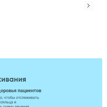
живания
доровья пациентов
о, чтобы отслеживать
тояльца и
ь схему лечения.