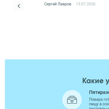
Сергей Лавров
15.07.2026
Какие 
Пятираз
Повара го
пищу в со
постояльц