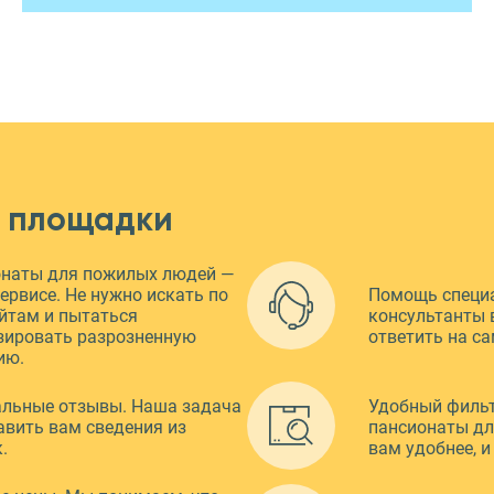
 площадки
онаты для пожилых людей —
ервисе. Не нужно искать по
Помощь специ
йтам и пытаться
консультанты в
зировать разрозненную
ответить на с
ию.
альные отзывы. Наша задача
Удобный фильт
авить вам сведения из
пансионаты дл
к.
вам удобнее, 