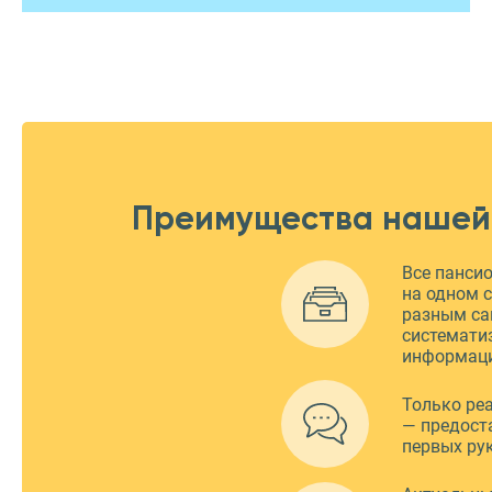
Преимущества нашей
Все панси
на одном с
разным са
системати
информац
Только ре
— предост
первых ру