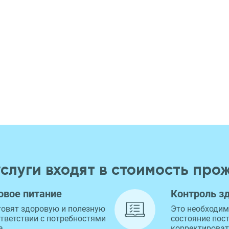
услуги входят в стоимость про
овое питание
Контроль з
товят здоровую и полезную
Это необходим
ответствии с потребностями
состояние пос
а.
корректироват