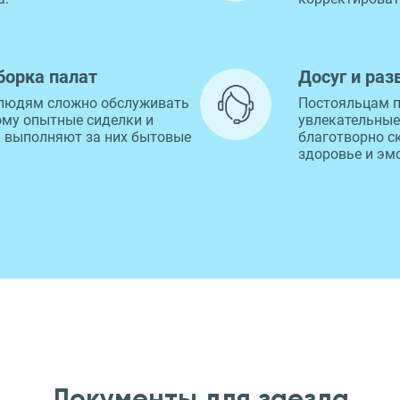
борка палат
Досуг и раз
людям сложно обслуживать
Постояльцам п
ому опытные сиделки и
увлекательные
 выполняют за них бытовые
благотворно с
здоровье и эм
Документы для заезда