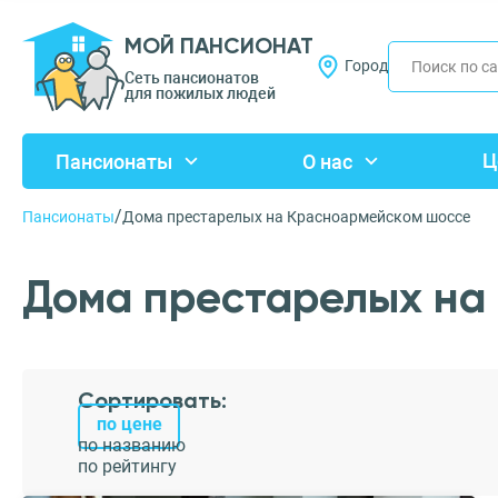
МОЙ ПАНСИОНАТ
Город
Сеть пансионатов
для пожилых людей
Ц
Пансионаты
О нас
/
Пансионаты
Дома престарелых на Красноармейском шоссе
Дома престарелых на
Сортировать:
по цене
по названию
по рейтингу