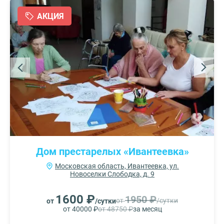
АКЦИЯ
Дом престарелых «Ивантеевка»
Московская область, Ивантеевка, ул.
Новоселки Слободка, д. 9
1600 ₽
1950 ₽
от
/сутки
от
/сутки
от 40000 ₽
от 48750 ₽
за месяц