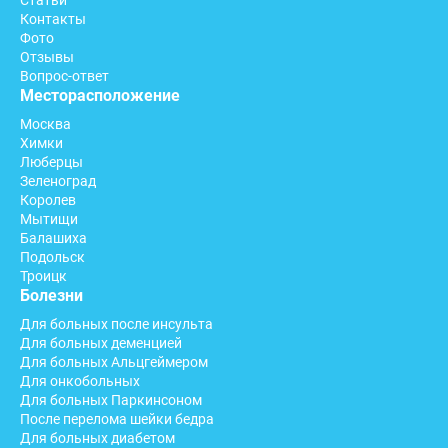
Статьи
Контакты
Фото
Отзывы
Вопрос-ответ
Месторасположение
Москва
Химки
Люберцы
Зеленоград
Королев
Мытищи
Балашиха
Подольск
Троицк
Болезни
Для больных после инсульта
Для больных деменцией
Для больных Альцгеймером
Для онкобольных
Для больных Паркинсоном
После перелома шейки бедра
Для больных диабетом