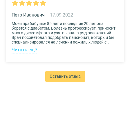
Петр Иванович
17.09.2022
Моей прабабушке 85 лет и последние 20 лет она
борется с диабетом. Болезнь прогрессирует, приносит
много дискомфорта и уже вызвала ряд осложнений.
Врач посоветовал подобрать пансионат, который бы
специализировался на лечении пожилых людей с
диабетом. К выбору заведения подошли со всей
Читать ещё
серьезностью, важно было, чтобы за прабабушкой
присматривали действительно квалифицированные
специалисты. В то же время, очень хотелось, чтобы
позаботились о ее эмоциональном состоянии и
окружили заботой. Таким заведением оказался
пансионат для пожилых Опека. Находится в Москве, в
Оставить отзыв
соседнем районе, поэтому проведывать дорогого нам
человека не составляет труда.