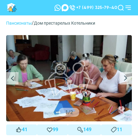
+7 (499) 325-79-40
/
Пансионаты
Дом престарелых Котельники
1
/
2
41
99
149
11