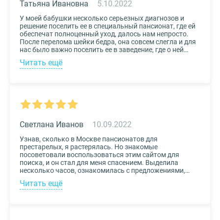
Татьяна Ивановна
5.10.2022
У моей бабушки несколько серьезных диагнозов и
решение поселить ее в специальный пансионат, где ей
обеспечат полноценный уход, далось нам непросто.
После перелома шейки бедра, она совсем слегла и для
нас было важно поселить ее в заведение, где о ней
будут заботиться круглосуточно. Остановили выбор
Читать ещё
на реабилитационном центре Медвежьи Озера
(Щелково) и не пожалели. Отличное
месторасположение, доступная стоимость и
заботливый, квалифицированный персонал – это
только некоторые из плюсов.
Светлана Иванов
10.09.2022
Узнав, сколько в Москве пансионатов для
престарелых, я растерялась. Но знакомые
посоветовали воспользоваться этим сайтом для
поиска, и он стал для меня спасением. Выделила
несколько часов, ознакомилась с предложениями,
доступными мне по цене и месту расположения и
Читать ещё
выбрала два варианта. Связалась с администрацией
по контактам, указанным на сайте, и уточнила
интересующие вопросы. Уверена, что подобрала для
своего дедушки самый лучший дом престарелых.