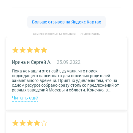
Дом престарелых Котельники — Яндекс Карты
Ирина и Сергей А.
25.09.2022
Пока не нашли этот сайт, думали, что поиск
подходящего пансионата для пожилых родителей
займет много времени. Приятно удивлены тем, что на
одном ресурсе собрано сразу столько предложений от
разных заведений Москвы и области. Конечно, в
приоритете был выбор по месту расположения –
Читать ещё
хотелось бы, чтоб пансионат находился недалеко от
нас, и мы могли бы спокойно проведывать наших
родных. Просто указали нужные параметры в полях-
фильтрах и выбрали из указанных предложений пару
вариантов. Информация предоставлена настолько
подробная, что определиться на наиболее подходящем
пансионате не составило труда. Удобный и простой
сервис!