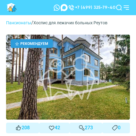
+7 (499) 325-79-40
/
Пансионаты
Хоспис для лежачих больных Реутов
РЕКОМЕНДУЕМ
208
42
273
0