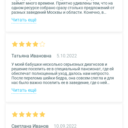
займет много времени. Приятно удивлены тем, что на
одном ресурсе собрано сразу столько предложений от
разных заведений Москвы и области. Конечно, в
приоритете был выбор по месту расположения –
Читать ещё
хотелось бы, чтоб пансионат находился недалеко от
нас, и мы могли бы спокойно проведывать наших
родных. Просто указали нужные параметры в полях-
фильтрах и выбрали из указанных предложений пару
вариантов. Информация предоставлена настолько
подробная, что определиться на наиболее подходящем
пансионате не составило труда. Удобный и простой
сервис!
Татьяна Ивановна
5.10.2022
У моей бабушки несколько серьезных диагнозов и
решение поселить ее в специальный пансионат, где ей
обеспечат полноценный уход, далось нам непросто.
После перелома шейки бедра, она совсем слегла и для
нас было важно поселить ее в заведение, где о ней
будут заботиться круглосуточно. Остановили выбор
Читать ещё
на реабилитационном центре Медвежьи Озера
(Щелково) и не пожалели. Отличное
месторасположение, доступная стоимость и
заботливый, квалифицированный персонал – это
только некоторые из плюсов.
Светлана Иванов
10.09.2022