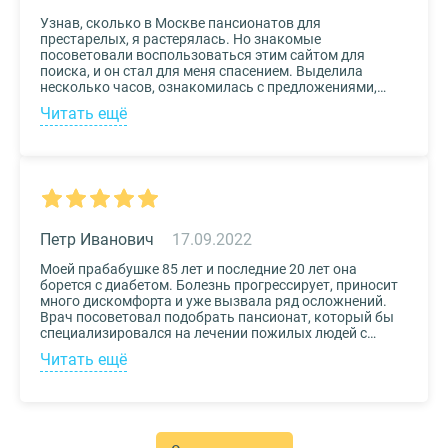
Узнав, сколько в Москве пансионатов для
престарелых, я растерялась. Но знакомые
посоветовали воспользоваться этим сайтом для
поиска, и он стал для меня спасением. Выделила
несколько часов, ознакомилась с предложениями,
доступными мне по цене и месту расположения и
Читать ещё
выбрала два варианта. Связалась с администрацией
по контактам, указанным на сайте, и уточнила
интересующие вопросы. Уверена, что подобрала для
своего дедушки самый лучший дом престарелых.
Петр Иванович
17.09.2022
Моей прабабушке 85 лет и последние 20 лет она
борется с диабетом. Болезнь прогрессирует, приносит
много дискомфорта и уже вызвала ряд осложнений.
Врач посоветовал подобрать пансионат, который бы
специализировался на лечении пожилых людей с
диабетом. К выбору заведения подошли со всей
Читать ещё
серьезностью, важно было, чтобы за прабабушкой
присматривали действительно квалифицированные
специалисты. В то же время, очень хотелось, чтобы
позаботились о ее эмоциональном состоянии и
окружили заботой. Таким заведением оказался
пансионат для пожилых Опека. Находится в Москве, в