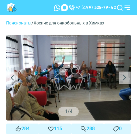
+7 (499) 325-79-40
/
Пансионаты
Хоспис для онкобольных в Химках
1
/
4
284
115
288
0