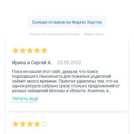
Хоспис для онкобольных в Химках — Яндекс Карты
Ирина и Сергей А.
25.09.2022
Пока не нашли этот сайт, думали, что поиск
подходящего пансионата для пожилых родителей
займет много времени. Приятно удивлены тем, что на
одном ресурсе собрано сразу столько предложений от
разных заведений Москвы и области. Конечно, в
приоритете был выбор по месту расположения –
Читать ещё
хотелось бы, чтоб пансионат находился недалеко от
нас, и мы могли бы спокойно проведывать наших
родных. Просто указали нужные параметры в полях-
фильтрах и выбрали из указанных предложений пару
вариантов. Информация предоставлена настолько
подробная, что определиться на наиболее подходящем
пансионате не составило труда. Удобный и простой
сервис!