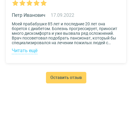
Петр Иванович
17.09.2022
Моей прабабушке 85 лет и последние 20 лет она
борется с диабетом. Болезнь прогрессирует, приносит
много дискомфорта и уже вызвала ряд осложнений.
Врач посоветовал подобрать пансионат, который бы
специализировался на лечении пожилых людей с
диабетом. К выбору заведения подошли со всей
Читать ещё
серьезностью, важно было, чтобы за прабабушкой
присматривали действительно квалифицированные
специалисты. В то же время, очень хотелось, чтобы
позаботились о ее эмоциональном состоянии и
окружили заботой. Таким заведением оказался
пансионат для пожилых Опека. Находится в Москве, в
Оставить отзыв
соседнем районе, поэтому проведывать дорогого нам
человека не составляет труда.