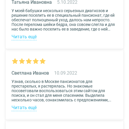
Татьяна Ивановна
5.10.2022
У моей бабушки несколько серьезных диагнозов и
решение поселить ее в специальный пансионат, где ей
обеспечат полноценный уход, далось нам непросто.
После перелома шейки бедра, она совсем слегла и для
нас было важно поселить ее в заведение, где о ней
будут заботиться круглосуточно. Остановили выбор
Читать ещё
на реабилитационном центре Медвежьи Озера
(Щелково) и не пожалели. Отличное
месторасположение, доступная стоимость и
заботливый, квалифицированный персонал – это
только некоторые из плюсов.
Светлана Иванов
10.09.2022
Узнав, сколько в Москве пансионатов для
престарелых, я растерялась. Но знакомые
посоветовали воспользоваться этим сайтом для
поиска, и он стал для меня спасением. Выделила
несколько часов, ознакомилась с предложениями,
доступными мне по цене и месту расположения и
Читать ещё
выбрала два варианта. Связалась с администрацией
по контактам, указанным на сайте, и уточнила
интересующие вопросы. Уверена, что подобрала для
своего дедушки самый лучший дом престарелых.