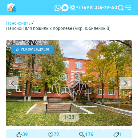
+7 (499) 325-79-40
/
Пансионаты
Пансион для пожилых Королёве (мкр. Юбилейный)
РЕКОМЕНДУЕМ
1
/
38
39
72
176
1