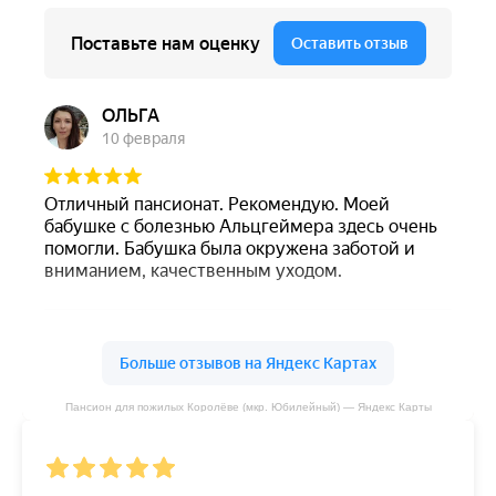
Пансион для пожилых Королёве (мкр. Юбилейный) — Яндекс Карты