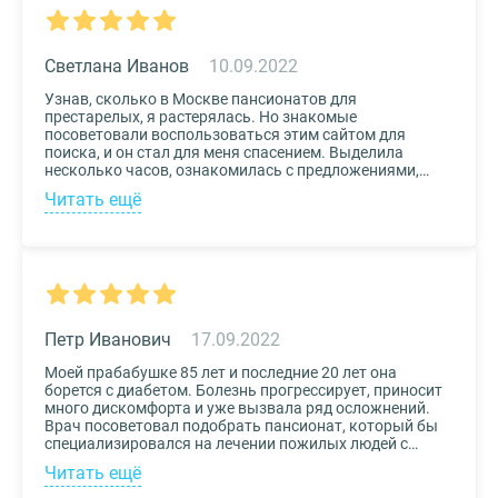
только некоторые из плюсов.
Светлана Иванов
10.09.2022
Узнав, сколько в Москве пансионатов для
престарелых, я растерялась. Но знакомые
посоветовали воспользоваться этим сайтом для
поиска, и он стал для меня спасением. Выделила
несколько часов, ознакомилась с предложениями,
доступными мне по цене и месту расположения и
Читать ещё
выбрала два варианта. Связалась с администрацией
по контактам, указанным на сайте, и уточнила
интересующие вопросы. Уверена, что подобрала для
своего дедушки самый лучший дом престарелых.
Петр Иванович
17.09.2022
Моей прабабушке 85 лет и последние 20 лет она
борется с диабетом. Болезнь прогрессирует, приносит
много дискомфорта и уже вызвала ряд осложнений.
Врач посоветовал подобрать пансионат, который бы
специализировался на лечении пожилых людей с
диабетом. К выбору заведения подошли со всей
Читать ещё
серьезностью, важно было, чтобы за прабабушкой
присматривали действительно квалифицированные