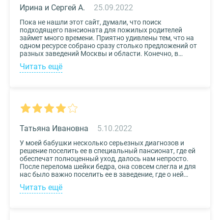
Ирина и Сергей А.
25.09.2022
Пока не нашли этот сайт, думали, что поиск
подходящего пансионата для пожилых родителей
займет много времени. Приятно удивлены тем, что на
одном ресурсе собрано сразу столько предложений от
разных заведений Москвы и области. Конечно, в
приоритете был выбор по месту расположения –
Читать ещё
хотелось бы, чтоб пансионат находился недалеко от
нас, и мы могли бы спокойно проведывать наших
родных. Просто указали нужные параметры в полях-
фильтрах и выбрали из указанных предложений пару
вариантов. Информация предоставлена настолько
подробная, что определиться на наиболее подходящем
пансионате не составило труда. Удобный и простой
сервис!
Татьяна Ивановна
5.10.2022
У моей бабушки несколько серьезных диагнозов и
решение поселить ее в специальный пансионат, где ей
обеспечат полноценный уход, далось нам непросто.
После перелома шейки бедра, она совсем слегла и для
нас было важно поселить ее в заведение, где о ней
будут заботиться круглосуточно. Остановили выбор
Читать ещё
на реабилитационном центре Медвежьи Озера
(Щелково) и не пожалели. Отличное
месторасположение, доступная стоимость и
заботливый, квалифицированный персонал – это