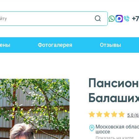
+
ены
Фотогалерея
Отзывы
Пансион
Балаши
5.0 (
Московская облас
шоссе
Показать на карте