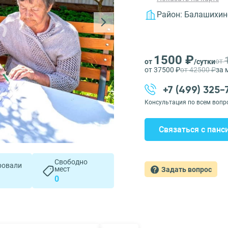
Район:
Балашихин
1500 ₽
от
от
/сутки
от 37500 ₽
от 42500 ₽
за 
+7 (499) 325
Консультация по всем вопр
Связаться с панс
Свободно
ровали
мест
Задать вопрос
0