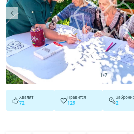
1
/
7
Хвалят
Нравится
Заброни
72
129
2