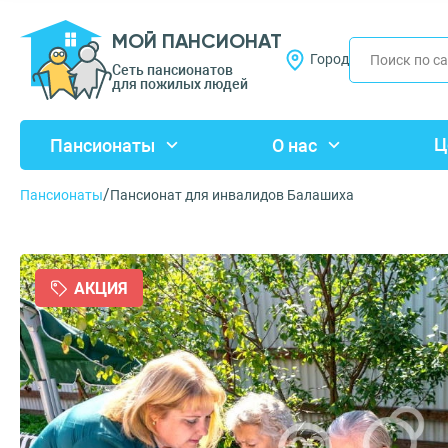
МОЙ ПАНСИОНАТ
Город
Сеть пансионатов
для пожилых людей
Ц
Пансионаты
О нас
/
Пансионаты
Пансионат для инвалидов Балашиха
АКЦИЯ