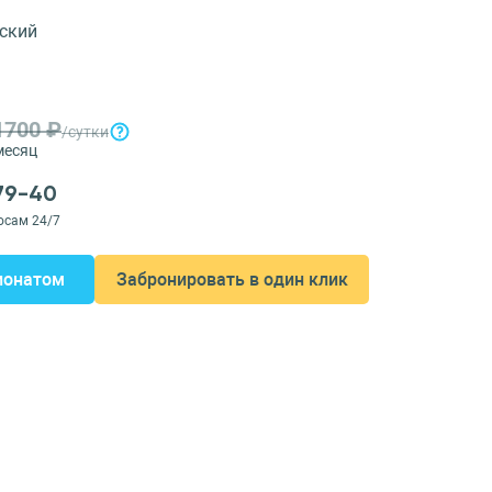
ский
1700 ₽
/сутки
месяц
-79-40
осам 24/7
ионатом
Забронировать в один клик