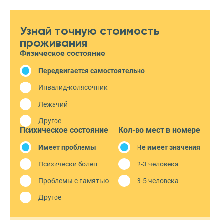
Узнай точную стоимость
проживания
Физическое состояние
Передвигается самостоятельно
Инвалид-колясочник
Лежачий
Другое
Психическое состояние
Кол-во мест в номере
Имеет проблемы
Не имеет значения
Психически болен
2-3 человека
Проблемы с памятью
3-5 человека
Другое