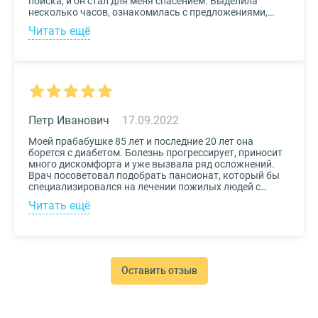
поиска, и он стал для меня спасением. Выделила
несколько часов, ознакомилась с предложениями,
доступными мне по цене и месту расположения и
Читать ещё
выбрала два варианта. Связалась с администрацией
по контактам, указанным на сайте, и уточнила
интересующие вопросы. Уверена, что подобрала для
своего дедушки самый лучший дом престарелых.
Петр Иванович
17.09.2022
Моей прабабушке 85 лет и последние 20 лет она
борется с диабетом. Болезнь прогрессирует, приносит
много дискомфорта и уже вызвала ряд осложнений.
Врач посоветовал подобрать пансионат, который бы
специализировался на лечении пожилых людей с
диабетом. К выбору заведения подошли со всей
Читать ещё
серьезностью, важно было, чтобы за прабабушкой
присматривали действительно квалифицированные
специалисты. В то же время, очень хотелось, чтобы
позаботились о ее эмоциональном состоянии и
окружили заботой. Таким заведением оказался
пансионат для пожилых Опека. Находится в Москве, в
Оставить отзыв
соседнем районе, поэтому проведывать дорогого нам
человека не составляет труда.