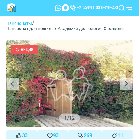
+7 (499) 325-79-40
/
Пансионаты
Пансионат для пожилых Академия долголетия Сколково
АКЦИЯ
1
/
12
33
93
269
11