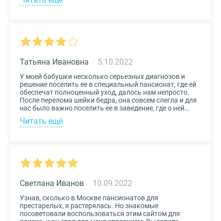
хотелось бы, чтоб пансионат находился недалеко от
нас, и мы могли бы спокойно проведывать наших
родных. Просто указали нужные параметры в полях-
фильтрах и выбрали из указанных предложений пару
вариантов. Информация предоставлена настолько
подробная, что определиться на наиболее подходящем
пансионате не составило труда. Удобный и простой
сервис!
Татьяна Ивановна
5.10.2022
У моей бабушки несколько серьезных диагнозов и
решение поселить ее в специальный пансионат, где ей
обеспечат полноценный уход, далось нам непросто.
После перелома шейки бедра, она совсем слегла и для
нас было важно поселить ее в заведение, где о ней
будут заботиться круглосуточно. Остановили выбор
Читать ещё
на реабилитационном центре Медвежьи Озера
(Щелково) и не пожалели. Отличное
месторасположение, доступная стоимость и
заботливый, квалифицированный персонал – это
только некоторые из плюсов.
Светлана Иванов
10.09.2022
Узнав, сколько в Москве пансионатов для
престарелых, я растерялась. Но знакомые
посоветовали воспользоваться этим сайтом для