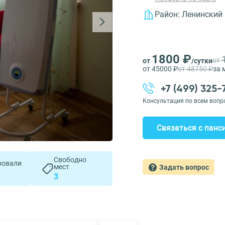
Район:
Ленинский
1800 ₽
от
от
/сутки
от 45000 ₽
от 48750 ₽
за 
+7 (499) 325
Консультация по всем вопр
Связаться с панс
Свободно
ровали
мест
Задать вопрос
3