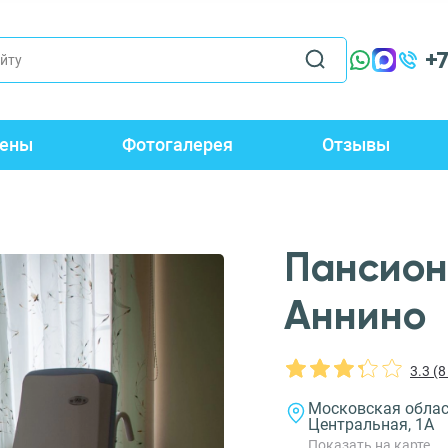
+
ены
Фотогалерея
Отзывы
Пансион
Аннино
3.3 (
Московская област
Центральная, 1А
Показать на карте