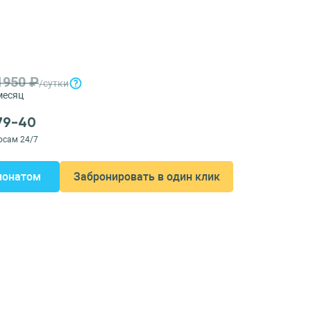
1950 ₽
/сутки
месяц
-79-40
осам 24/7
ионатом
Забронировать в один клик