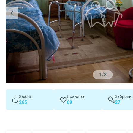
1
/
8
Хвалят
Нравится
Заброни
265
69
27