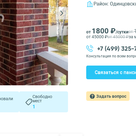
Район:
Одинцовск
1800 ₽
от
от
/сутки
от 45000 ₽
от 45000 ₽
за 
+7 (499) 325
Консультация по всем вопр
Связаться с панс
Задать вопрос
Свободно
ровали
мест
1