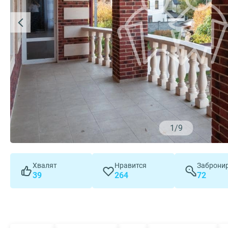
1
/
9
Хвалят
Нравится
Заброни
39
264
72