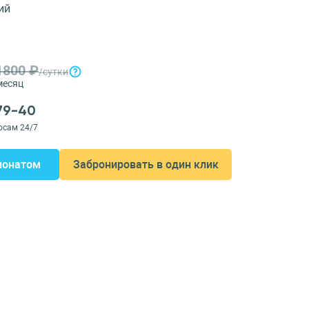
ий
1800 ₽
/сутки
месяц
-79-40
осам 24/7
ионатом
Забронировать в один клик