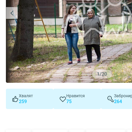
1
/
20
Хвалят
Нравится
Заброни
259
75
264