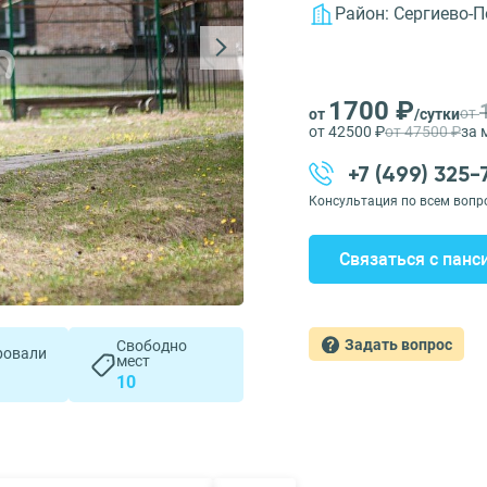
Район:
Сергиево-
1700 ₽
от
от
/сутки
от 42500 ₽
от 47500 ₽
за 
+7 (499) 325
Консультация по всем вопр
Связаться с панс
Задать вопрос
Свободно
ровали
мест
10