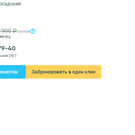
Посадский
1900 ₽
/сутки
месяц
-79-40
осам 24/7
ионатом
Забронировать в один клик