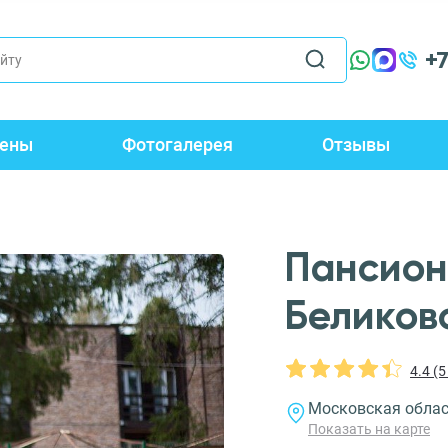
+
ены
Фотогалерея
Отзывы
Пансион
Беликов
4.4 (
Московская област
Показать на карте