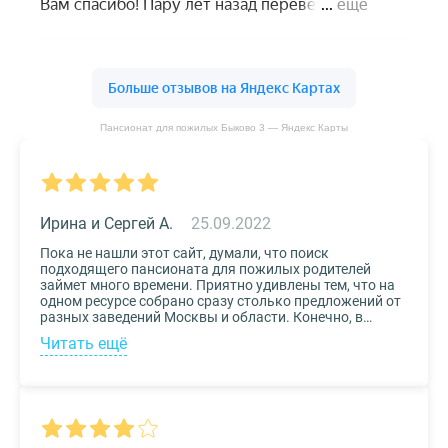
Пансионат для пожилых Быково 3 — Яндекс Карты
Ирина и Сергей А.
25.09.2022
Пока не нашли этот сайт, думали, что поиск
подходящего пансионата для пожилых родителей
займет много времени. Приятно удивлены тем, что на
одном ресурсе собрано сразу столько предложений от
разных заведений Москвы и области. Конечно, в
приоритете был выбор по месту расположения –
Читать ещё
хотелось бы, чтоб пансионат находился недалеко от
нас, и мы могли бы спокойно проведывать наших
родных. Просто указали нужные параметры в полях-
фильтрах и выбрали из указанных предложений пару
вариантов. Информация предоставлена настолько
подробная, что определиться на наиболее подходящем
пансионате не составило труда. Удобный и простой