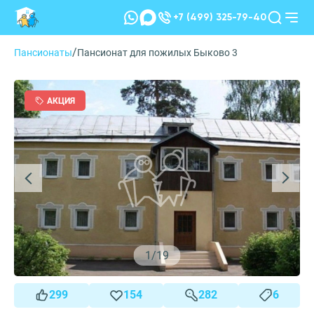
+7 (499) 325-79-40
/
Пансионаты
Пансионат для пожилых Быково 3
АКЦИЯ
1
/
19
299
154
282
6