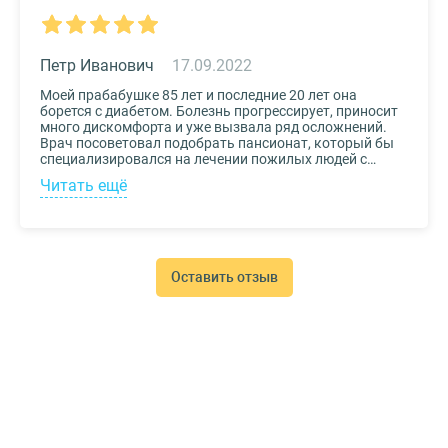
Петр Иванович
17.09.2022
Моей прабабушке 85 лет и последние 20 лет она
борется с диабетом. Болезнь прогрессирует, приносит
много дискомфорта и уже вызвала ряд осложнений.
Врач посоветовал подобрать пансионат, который бы
специализировался на лечении пожилых людей с
диабетом. К выбору заведения подошли со всей
Читать ещё
серьезностью, важно было, чтобы за прабабушкой
присматривали действительно квалифицированные
специалисты. В то же время, очень хотелось, чтобы
позаботились о ее эмоциональном состоянии и
окружили заботой. Таким заведением оказался
пансионат для пожилых Опека. Находится в Москве, в
Оставить отзыв
соседнем районе, поэтому проведывать дорогого нам
человека не составляет труда.