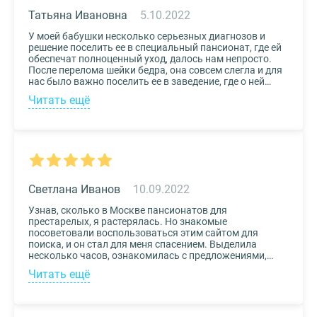
сервис!
Татьяна Ивановна
5.10.2022
У моей бабушки несколько серьезных диагнозов и
решение поселить ее в специальный пансионат, где ей
обеспечат полноценный уход, далось нам непросто.
После перелома шейки бедра, она совсем слегла и для
нас было важно поселить ее в заведение, где о ней
будут заботиться круглосуточно. Остановили выбор
Читать ещё
на реабилитационном центре Медвежьи Озера
(Щелково) и не пожалели. Отличное
месторасположение, доступная стоимость и
заботливый, квалифицированный персонал – это
только некоторые из плюсов.
Светлана Иванов
10.09.2022
Узнав, сколько в Москве пансионатов для
престарелых, я растерялась. Но знакомые
посоветовали воспользоваться этим сайтом для
поиска, и он стал для меня спасением. Выделила
несколько часов, ознакомилась с предложениями,
доступными мне по цене и месту расположения и
Читать ещё
выбрала два варианта. Связалась с администрацией
по контактам, указанным на сайте, и уточнила
интересующие вопросы. Уверена, что подобрала для
своего дедушки самый лучший дом престарелых.