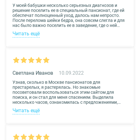
У моей бабушки несколько серьезных диагнозов и
решение поселить ее в специальный пансионат, где ей
обеспечат полноценный уход, далось нам непросто.
После перелома шейки бедра, она совсем слегла и для
нас было важно поселить ее в заведение, где о ней
будут заботиться круглосуточно. Остановили выбор
Читать ещё
на реабилитационном центре Медвежьи Озера
(Щелково) и не пожалели. Отличное
месторасположение, доступная стоимость и
заботливый, квалифицированный персонал – это
только некоторые из плюсов.
Светлана Иванов
10.09.2022
Узнав, сколько в Москве пансионатов для
престарелых, я растерялась. Но знакомые
посоветовали воспользоваться этим сайтом для
поиска, и он стал для меня спасением. Выделила
несколько часов, ознакомилась с предложениями,
доступными мне по цене и месту расположения и
Читать ещё
выбрала два варианта. Связалась с администрацией
по контактам, указанным на сайте, и уточнила
интересующие вопросы. Уверена, что подобрала для
своего дедушки самый лучший дом престарелых.