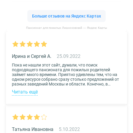
Пансионат для пожилых Лианозовский — Яндекс Карты
Ирина и Сергей А.
25.09.2022
Пока не нашли этот сайт, думали, что поиск
подходящего пансионата для пожилых родителей
займет много времени. Приятно удивлены тем, что на
одном ресурсе собрано сразу столько предложений от
разных заведений Москвы и области. Конечно, в
приоритете был выбор по месту расположения –
Читать ещё
хотелось бы, чтоб пансионат находился недалеко от
нас, и мы могли бы спокойно проведывать наших
родных. Просто указали нужные параметры в полях-
фильтрах и выбрали из указанных предложений пару
вариантов. Информация предоставлена настолько
подробная, что определиться на наиболее подходящем
пансионате не составило труда. Удобный и простой
сервис!
Татьяна Ивановна
5.10.2022