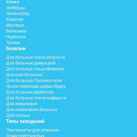
Химки
Люберцы
Зеленоград
Королев
Мытищи
Балашиха
Подольск
Троицк
Болезни
Для больных после инсульта
Для больных деменцией
Для больных Альцгеймером
Для онкобольных
Для больных Паркинсоном
После перелома шейки бедра
Для больных диабетом
Для больных после инфаркта
Для инвалидов
Для психически больных
Для слепых
Типы заведений
Пансионаты для пожилых
Дома престарелых