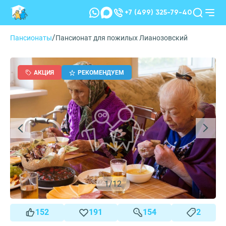
+7 (499) 325-79-40
/
Пансионаты
Пансионат для пожилых Лианозовский
АКЦИЯ
РЕКОМЕНДУЕМ
1
/
12
152
191
154
2